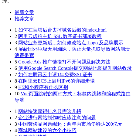
理。
最新文章
推荐文章
1
如何在宝塔后台去掉域名后缀的index.html
2
阿里云虚拟主机 SSL 数字证书部署教程
3
网站业务更新后，如何修改站点 Logo 及品牌展示
4
屏蔽国外垃圾无用蜘蛛，防止大量抓取导致网站崩溃
浪费带宽
5
Google Ads 推广链接打不开问题及解决方法
6
使用Google Search Console提交网站地图提升网站收录
7
如何在腾讯云申请1年免费SSL证书
8
在阿里云ECS上启用IPv6的详细步骤
9
H5和小程序有什么区别
10
Vue页面跳转的两种方式：标签内跳转和编程式路由
导航
1
网站快速获得排名只需这几招
2
企业进行网站制作时应该注意的问题
3
中国奢侈品网购崛起：两年内市场份额达200亿元
4
商城网站建设的六个小技巧