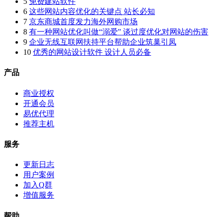
5
免费建站软件
6
这些网站内容优化的关键点 站长必知
7
京东商城首度发力海外网购市场
8
有一种网站优化叫做“溺爱” 谈过度优化对网站的伤害
9
企业无线互联网扶持平台帮助企业筑巢引凤
10
优秀的网站设计软件 设计人员必备
产品
商业授权
开通会员
易优代理
推荐主机
服务
更新日志
用户案例
加入Q群
增值服务
帮助