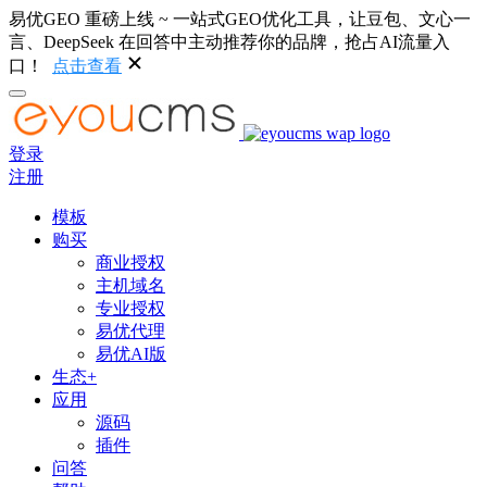
易优GEO 重磅上线 ~ 一站式GEO优化工具，让豆包、文心一
言、DeepSeek 在回答中主动推荐你的品牌，抢占AI流量入
口！
点击查看
登录
注册
模板
购买
商业授权
主机域名
专业授权
易优代理
易优AI版
生态+
应用
源码
插件
问答