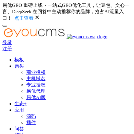
易优GEO 重磅上线 ~ 一站式GEO优化工具，让豆包、文心一
言、DeepSeek 在回答中主动推荐你的品牌，抢占AI流量入
口！
点击查看
登录
注册
模板
购买
商业授权
主机域名
专业授权
易优代理
易优AI版
生态+
应用
源码
插件
问答