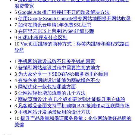
浪费带宽
5
Google Ads 推广链接打不开问题及解决方法
6
使用Google Search Console提交网站地图提升网站收录
7
如何在腾讯云申请1年免费SSL证书
8
在阿里云ECS上启用IPv6的详细步骤
9
H5和小程序有什么区别
10
Vue页面跳转的两种方式：标签内跳转和编程式路由
导航
1
手机网站建设成败不只关乎钱的因素
2
营销型网站建设过程中需要注意的地方
3
为大家分享一下SEO在Web服务器里的应用
4
有特色的网站设计能够为网站增色不少
5
网站优化一般包括哪些方面
6
让网站轻松增加流量的几个方法
7
网站页面设计 有几个标准要达到才能提升用户体验
8
凡客诚品全面支持手机购物 B2C抢滩移动互联网市场
9
手机网站开发场景应用的设计方法
10
提升产品质量和保证服务质量：企业网站做好品牌的
关键