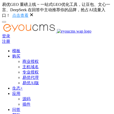
易优GEO 重磅上线 ~ 一站式GEO优化工具，让豆包、文心一
言、DeepSeek 在回答中主动推荐你的品牌，抢占AI流量入
口！
点击查看
登录
注册
模板
购买
商业授权
主机域名
专业授权
易优代理
易优AI版
生态+
应用
源码
插件
问答