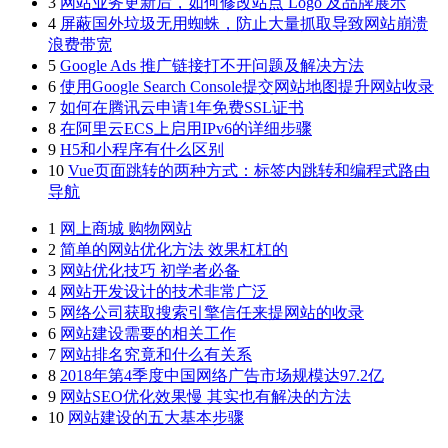
3
网站业务更新后，如何修改站点 Logo 及品牌展示
4
屏蔽国外垃圾无用蜘蛛，防止大量抓取导致网站崩溃
浪费带宽
5
Google Ads 推广链接打不开问题及解决方法
6
使用Google Search Console提交网站地图提升网站收录
7
如何在腾讯云申请1年免费SSL证书
8
在阿里云ECS上启用IPv6的详细步骤
9
H5和小程序有什么区别
10
Vue页面跳转的两种方式：标签内跳转和编程式路由
导航
1
网上商城 购物网站
2
简单的网站优化方法 效果杠杠的
3
网站优化技巧 初学者必备
4
网站开发设计的技术非常广泛
5
网络公司获取搜索引擎信任来提网站的收录
6
网站建设需要的相关工作
7
网站排名究竟和什么有关系
8
2018年第4季度中国网络广告市场规模达97.2亿
9
网站SEO优化效果慢 其实也有解决的方法
10
网站建设的五大基本步骤