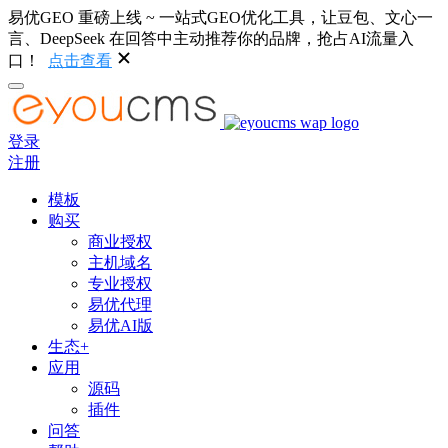
易优GEO 重磅上线 ~ 一站式GEO优化工具，让豆包、文心一
言、DeepSeek 在回答中主动推荐你的品牌，抢占AI流量入
口！
点击查看
登录
注册
模板
购买
商业授权
主机域名
专业授权
易优代理
易优AI版
生态+
应用
源码
插件
问答