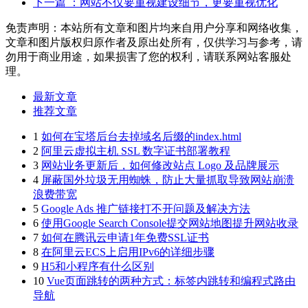
下一篇
：网站不仅要重视建设细节，更要重视优化
免责声明：本站所有文章和图片均来自用户分享和网络收集，
文章和图片版权归原作者及原出处所有，仅供学习与参考，请
勿用于商业用途，如果损害了您的权利，请联系网站客服处
理。
最新文章
推荐文章
1
如何在宝塔后台去掉域名后缀的index.html
2
阿里云虚拟主机 SSL 数字证书部署教程
3
网站业务更新后，如何修改站点 Logo 及品牌展示
4
屏蔽国外垃圾无用蜘蛛，防止大量抓取导致网站崩溃
浪费带宽
5
Google Ads 推广链接打不开问题及解决方法
6
使用Google Search Console提交网站地图提升网站收录
7
如何在腾讯云申请1年免费SSL证书
8
在阿里云ECS上启用IPv6的详细步骤
9
H5和小程序有什么区别
10
Vue页面跳转的两种方式：标签内跳转和编程式路由
导航