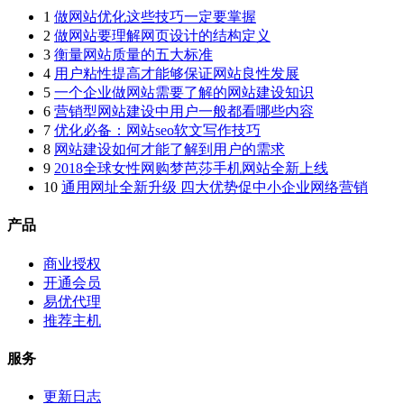
1
做网站优化这些技巧一定要掌握
2
做网站要理解网页设计的结构定义
3
衡量网站质量的五大标准
4
用户粘性提高才能够保证网站良性发展
5
一个企业做网站需要了解的网站建设知识
6
营销型网站建设中用户一般都看哪些内容
7
优化必备：网站seo软文写作技巧
8
网站建设如何才能了解到用户的需求
9
2018全球女性网购梦芭莎手机网站全新上线
10
通用网址全新升级 四大优势促中小企业网络营销
产品
商业授权
开通会员
易优代理
推荐主机
服务
更新日志