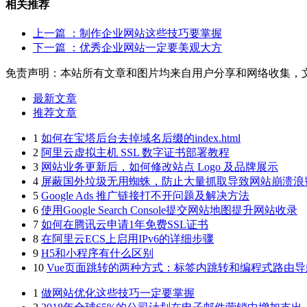
相关推荐
上一篇
：制作企业网站这些技巧要掌握
下一篇
：优秀企业网站一定要美观大方
免责声明：本站所有文章和图片均来自用户分享和网络收集，
最新文章
推荐文章
1
如何在宝塔后台去掉域名后缀的index.html
2
阿里云虚拟主机 SSL 数字证书部署教程
3
网站业务更新后，如何修改站点 Logo 及品牌展示
4
屏蔽国外垃圾无用蜘蛛，防止大量抓取导致网站崩溃浪
5
Google Ads 推广链接打不开问题及解决方法
6
使用Google Search Console提交网站地图提升网站收录
7
如何在腾讯云申请1年免费SSL证书
8
在阿里云ECS上启用IPv6的详细步骤
9
H5和小程序有什么区别
10
Vue页面跳转的两种方式：标签内跳转和编程式路由导
1
做网站优化这些技巧一定要掌握