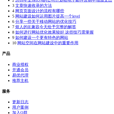
2
2018年全球65%的公司计划在电子邮件营销中增加支出
3
文章快速收录的方法
4
网页页面设计的流程有哪些
5
网站建设如何运用图片提高一个level
6
分享一些关于移动网站的优化技巧
7
烦人的IE兼容今天给予完整的解答
8
如何进行网站优化效果较好 这些技巧需掌握
9
如何建设一个更有特色的网站
10
网站空间在网站建设中的重要作用
产品
商业授权
开通会员
易优代理
推荐主机
服务
更新日志
用户案例
加入Q群