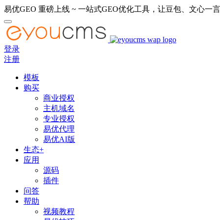
易优GEO 重磅上线 ~ 一站式GEO优化工具，让豆包、文心一言
登录
注册
模板
购买
商业授权
主机域名
专业授权
易优代理
易优AI版
生态+
应用
源码
插件
问答
帮助
视频教程