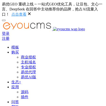
易优GEO 重磅上线 ~ 一站式GEO优化工具，让豆包、文心一
言、DeepSeek 在回答中主动推荐你的品牌，抢占AI流量入
口！
点击查看
登录
注册
模板
购买
商业授权
主机域名
专业授权
易优代理
易优AI版
生态+
应用
源码
插件
问答