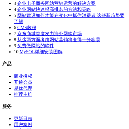
3
企业电子商务网站营销运营的解决方案
4
企业网站快速提高排名的方法和策略
5
网站建设如何才能在变化中抓住消费者 这些新趋势要
了解
6
CMS教程
7
京东商城首度发力海外网购市场
8
从这两方面考虑网站营销将变得十分容易
9
免费做网站的软件
10
MySQL详细安装图解
产品
商业授权
开通会员
易优代理
推荐主机
服务
更新日志
用户案例