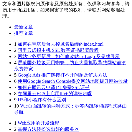
文章和图片版权归原作者及原出处所有，仅供学习与参考，请
勿用于商业用途，如果损害了您的权利，请联系网站客服处
理。
最新文章
推荐文章
1
如何在宝塔后台去掉域名后缀的index.html
2
阿里云虚拟主机 SSL 数字证书部署教程
3
网站业务更新后，如何修改站点 Logo 及品牌展示
4
屏蔽国外垃圾无用蜘蛛，防止大量抓取导致网站崩溃
浪费带宽
5
Google Ads 推广链接打不开问题及解决方法
6
使用Google Search Console提交网站地图提升网站收录
7
如何在腾讯云申请1年免费SSL证书
8
在阿里云ECS上启用IPv6的详细步骤
9
H5和小程序有什么区别
10
Vue页面跳转的两种方式：标签内跳转和编程式路由
导航
1
Web应用的开发流程
2
掌握方法轻松选出好的服务器