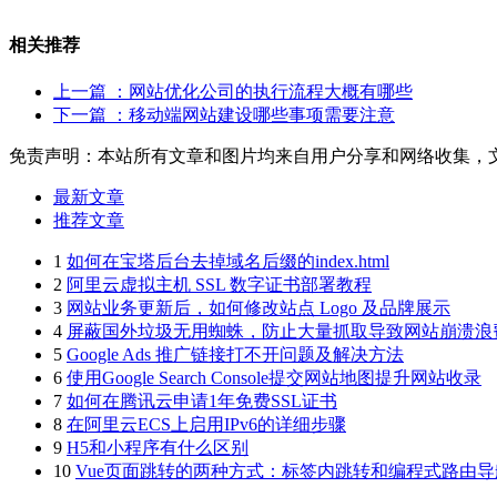
相关推荐
上一篇
：网站优化公司的执行流程大概有哪些
下一篇
：移动端网站建设哪些事项需要注意
免责声明：本站所有文章和图片均来自用户分享和网络收集，
最新文章
推荐文章
1
如何在宝塔后台去掉域名后缀的index.html
2
阿里云虚拟主机 SSL 数字证书部署教程
3
网站业务更新后，如何修改站点 Logo 及品牌展示
4
屏蔽国外垃圾无用蜘蛛，防止大量抓取导致网站崩溃浪
5
Google Ads 推广链接打不开问题及解决方法
6
使用Google Search Console提交网站地图提升网站收录
7
如何在腾讯云申请1年免费SSL证书
8
在阿里云ECS上启用IPv6的详细步骤
9
H5和小程序有什么区别
10
Vue页面跳转的两种方式：标签内跳转和编程式路由导