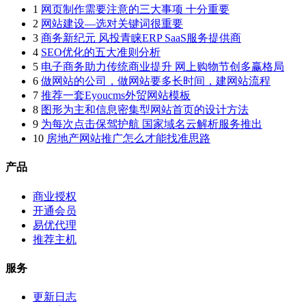
1
网页制作需要注意的三大事项 十分重要
2
网站建设—选对关键词很重要
3
商务新纪元 风投青睐ERP SaaS服务提供商
4
SEO优化的五大准则分析
5
电子商务助力传统商业提升 网上购物节创多赢格局
6
做网站的公司，做网站要多长时间，建网站流程
7
推荐一套Eyoucms外贸网站模板
8
图形为主和信息密集型网站首页的设计方法
9
为每次点击保驾护航 国家域名云解析服务推出
10
房地产网站推广怎么才能找准思路
产品
商业授权
开通会员
易优代理
推荐主机
服务
更新日志