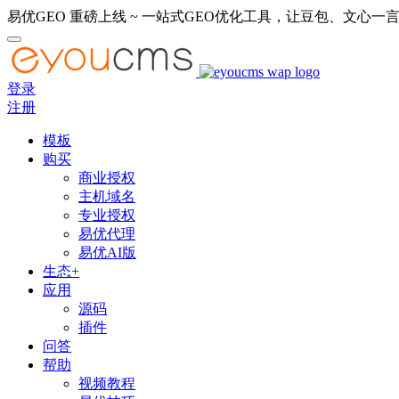
易优GEO 重磅上线 ~ 一站式GEO优化工具，让豆包、文心一言
登录
注册
模板
购买
商业授权
主机域名
专业授权
易优代理
易优AI版
生态+
应用
源码
插件
问答
帮助
视频教程