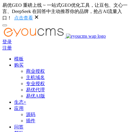
易优GEO 重磅上线 ~ 一站式GEO优化工具，让豆包、文心一
言、DeepSeek 在回答中主动推荐你的品牌，抢占AI流量入
口！
点击查看
登录
注册
模板
购买
商业授权
主机域名
专业授权
易优代理
易优AI版
生态+
应用
源码
插件
问答