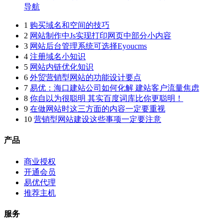
导航
1
购买域名和空间的技巧
2
网站制作中Js实现打印网页中部分小内容
3
网站后台管理系统可选择Eyoucms
4
注册域名小知识
5
网站内链优化知识
6
外贸营销型网站的功能设计要点
7
易优：海口建站公司如何化解 建站客户流量焦虑
8
你自以为很聪明 其实百度词库比你更聪明！
9
在做网站时这三方面的内容一定要重视
10
营销型网站建设这些事项一定要注意
产品
商业授权
开通会员
易优代理
推荐主机
服务