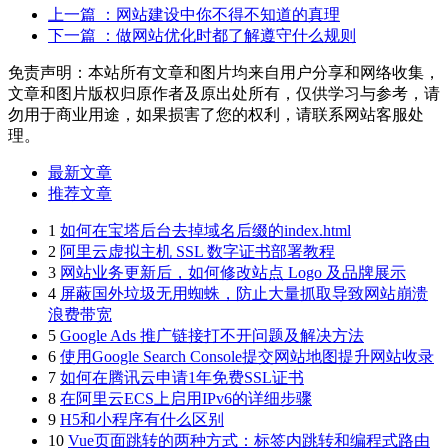
上一篇
：网站建设中你不得不知道的真理
下一篇
：做网站优化时都了解遵守什么规则
免责声明：本站所有文章和图片均来自用户分享和网络收集，
文章和图片版权归原作者及原出处所有，仅供学习与参考，请
勿用于商业用途，如果损害了您的权利，请联系网站客服处
理。
最新文章
推荐文章
1
如何在宝塔后台去掉域名后缀的index.html
2
阿里云虚拟主机 SSL 数字证书部署教程
3
网站业务更新后，如何修改站点 Logo 及品牌展示
4
屏蔽国外垃圾无用蜘蛛，防止大量抓取导致网站崩溃
浪费带宽
5
Google Ads 推广链接打不开问题及解决方法
6
使用Google Search Console提交网站地图提升网站收录
7
如何在腾讯云申请1年免费SSL证书
8
在阿里云ECS上启用IPv6的详细步骤
9
H5和小程序有什么区别
10
Vue页面跳转的两种方式：标签内跳转和编程式路由