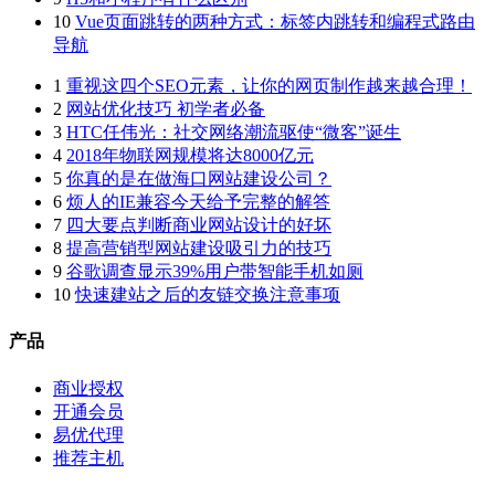
10
Vue页面跳转的两种方式：标签内跳转和编程式路由
导航
1
重视这四个SEO元素，让你的网页制作越来越合理！
2
网站优化技巧 初学者必备
3
HTC任伟光：社交网络潮流驱使“微客”诞生
4
2018年物联网规模将达8000亿元
5
你真的是在做海口网站建设公司？
6
烦人的IE兼容今天给予完整的解答
7
四大要点判断商业网站设计的好坏
8
提高营销型网站建设吸引力的技巧
9
谷歌调查显示39%用户带智能手机如厕
10
快速建站之后的友链交换注意事项
产品
商业授权
开通会员
易优代理
推荐主机