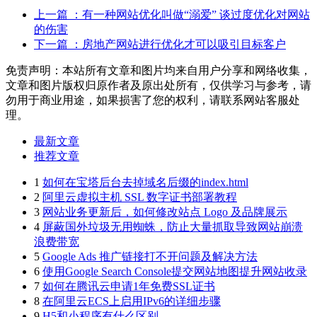
上一篇
：有一种网站优化叫做“溺爱” 谈过度优化对网站
的伤害
下一篇
：房地产网站进行优化才可以吸引目标客户
免责声明：本站所有文章和图片均来自用户分享和网络收集，
文章和图片版权归原作者及原出处所有，仅供学习与参考，请
勿用于商业用途，如果损害了您的权利，请联系网站客服处
理。
最新文章
推荐文章
1
如何在宝塔后台去掉域名后缀的index.html
2
阿里云虚拟主机 SSL 数字证书部署教程
3
网站业务更新后，如何修改站点 Logo 及品牌展示
4
屏蔽国外垃圾无用蜘蛛，防止大量抓取导致网站崩溃
浪费带宽
5
Google Ads 推广链接打不开问题及解决方法
6
使用Google Search Console提交网站地图提升网站收录
7
如何在腾讯云申请1年免费SSL证书
8
在阿里云ECS上启用IPv6的详细步骤
9
H5和小程序有什么区别