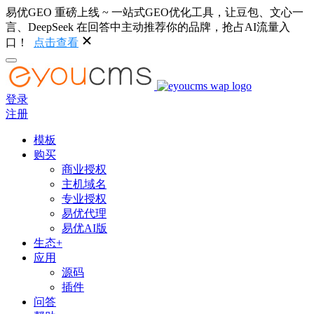
易优GEO 重磅上线 ~ 一站式GEO优化工具，让豆包、文心一
言、DeepSeek 在回答中主动推荐你的品牌，抢占AI流量入
口！
点击查看
登录
注册
模板
购买
商业授权
主机域名
专业授权
易优代理
易优AI版
生态+
应用
源码
插件
问答