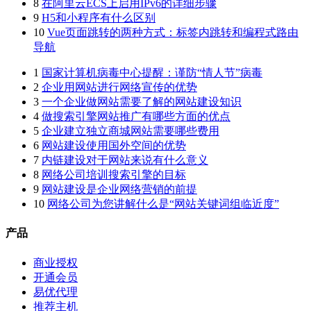
8
在阿里云ECS上启用IPv6的详细步骤
9
H5和小程序有什么区别
10
Vue页面跳转的两种方式：标签内跳转和编程式路由
导航
1
国家计算机病毒中心提醒：谨防“情人节”病毒
2
企业用网站进行网络宣传的优势
3
一个企业做网站需要了解的网站建设知识
4
做搜索引擎网站推广有哪些方面的优点
5
企业建立独立商城网站需要哪些费用
6
网站建设使用国外空间的优势
7
内链建设对于网站来说有什么意义
8
网络公司培训搜索引擎的目标
9
网站建设是企业网络营销的前提
10
网络公司为您讲解什么是“网站关键词组临近度”
产品
商业授权
开通会员
易优代理
推荐主机