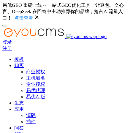
易优GEO 重磅上线 ~ 一站式GEO优化工具，让豆包、文心一
言、DeepSeek 在回答中主动推荐你的品牌，抢占AI流量入
口！
点击查看
登录
注册
模板
购买
商业授权
主机域名
专业授权
易优代理
易优AI版
生态+
应用
源码
插件
问答