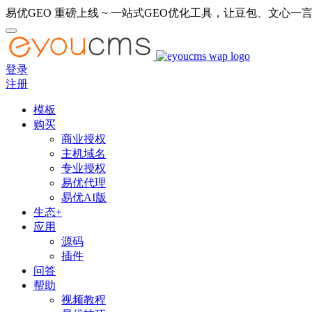
易优GEO 重磅上线 ~ 一站式GEO优化工具，让豆包、文心一言
登录
注册
模板
购买
商业授权
主机域名
专业授权
易优代理
易优AI版
生态+
应用
源码
插件
问答
帮助
视频教程