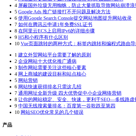
4
屏蔽国外垃圾无用蜘蛛，防止大量抓取导致网站崩溃浪
5
Google Ads 推广链接打不开问题及解决方法
6
使用Google Search Console提交网站地图提升网站收录
7
如何在腾讯云申请1年免费SSL证书
8
在阿里云ECS上启用IPv6的详细步骤
9
H5和小程序有什么区别
10
Vue页面跳转的两种方式：标签内跳转和编程式路由导
1
建立外贸网站平台需要了解的原则
2
企业网站十大优化推广通病
3
制作网站需要关注这些核心要素
4
网上商城的建设目标和站点核心
5
网站营销
6
网站快速获得排名只需这几招
7
通用网址全新升级 四大优势促中小企业网络营销
8
让你的网站稳定、安全、快速，更利于SEO—多线路虚
9
中国无线搜索量排名：百度第一谷歌跌至第四
10
网站SEO优化常见的几个错误
产品