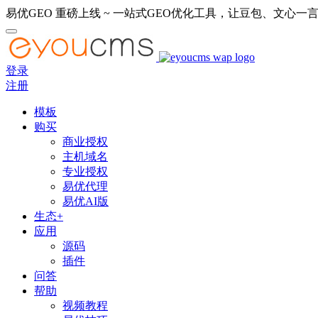
易优GEO 重磅上线 ~ 一站式GEO优化工具，让豆包、文心一言
登录
注册
模板
购买
商业授权
主机域名
专业授权
易优代理
易优AI版
生态+
应用
源码
插件
问答
帮助
视频教程