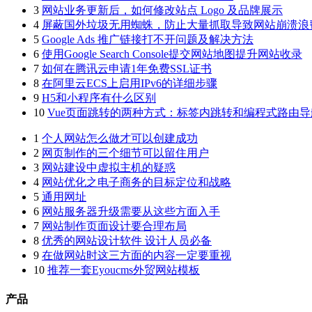
3
网站业务更新后，如何修改站点 Logo 及品牌展示
4
屏蔽国外垃圾无用蜘蛛，防止大量抓取导致网站崩溃浪
5
Google Ads 推广链接打不开问题及解决方法
6
使用Google Search Console提交网站地图提升网站收录
7
如何在腾讯云申请1年免费SSL证书
8
在阿里云ECS上启用IPv6的详细步骤
9
H5和小程序有什么区别
10
Vue页面跳转的两种方式：标签内跳转和编程式路由导
1
个人网站怎么做才可以创建成功
2
网页制作的三个细节可以留住用户
3
网站建设中虚拟主机的疑惑
4
网站优化之电子商务的目标定位和战略
5
通用网址
6
网站服务器升级需要从这些方面入手
7
网站制作页面设计要合理布局
8
优秀的网站设计软件 设计人员必备
9
在做网站时这三方面的内容一定要重视
10
推荐一套Eyoucms外贸网站模板
产品