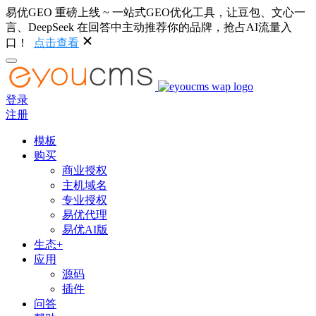
易优GEO 重磅上线 ~ 一站式GEO优化工具，让豆包、文心一
言、DeepSeek 在回答中主动推荐你的品牌，抢占AI流量入
口！
点击查看
登录
注册
模板
购买
商业授权
主机域名
专业授权
易优代理
易优AI版
生态+
应用
源码
插件
问答