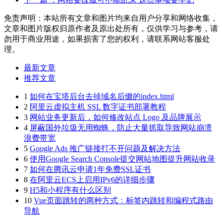
免责声明：本站所有文章和图片均来自用户分享和网络收集，
文章和图片版权归原作者及原出处所有，仅供学习与参考，请
勿用于商业用途，如果损害了您的权利，请联系网站客服处
理。
最新文章
推荐文章
1
如何在宝塔后台去掉域名后缀的index.html
2
阿里云虚拟主机 SSL 数字证书部署教程
3
网站业务更新后，如何修改站点 Logo 及品牌展示
4
屏蔽国外垃圾无用蜘蛛，防止大量抓取导致网站崩溃
浪费带宽
5
Google Ads 推广链接打不开问题及解决方法
6
使用Google Search Console提交网站地图提升网站收录
7
如何在腾讯云申请1年免费SSL证书
8
在阿里云ECS上启用IPv6的详细步骤
9
H5和小程序有什么区别
10
Vue页面跳转的两种方式：标签内跳转和编程式路由
导航