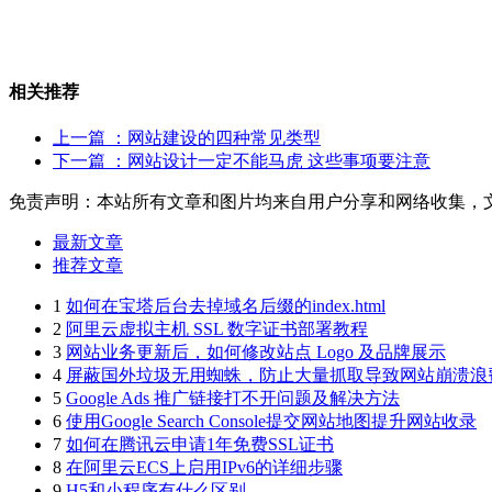
相关推荐
上一篇
：网站建设的四种常见类型
下一篇
：网站设计一定不能马虎 这些事项要注意
免责声明：本站所有文章和图片均来自用户分享和网络收集，
最新文章
推荐文章
1
如何在宝塔后台去掉域名后缀的index.html
2
阿里云虚拟主机 SSL 数字证书部署教程
3
网站业务更新后，如何修改站点 Logo 及品牌展示
4
屏蔽国外垃圾无用蜘蛛，防止大量抓取导致网站崩溃浪
5
Google Ads 推广链接打不开问题及解决方法
6
使用Google Search Console提交网站地图提升网站收录
7
如何在腾讯云申请1年免费SSL证书
8
在阿里云ECS上启用IPv6的详细步骤
9
H5和小程序有什么区别