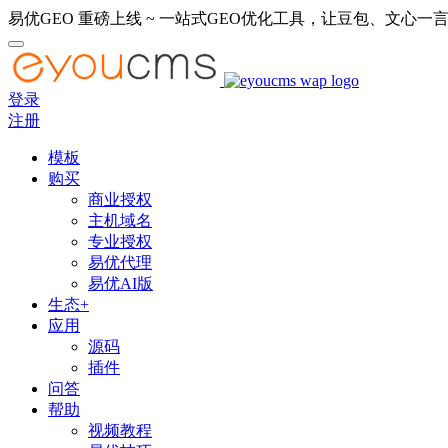
易优GEO 重磅上线 ~ 一站式GEO优化工具，让豆包、文心一言
登录
注册
模板
购买
商业授权
主机域名
专业授权
易优代理
易优AI版
生态+
应用
源码
插件
问答
帮助
视频教程