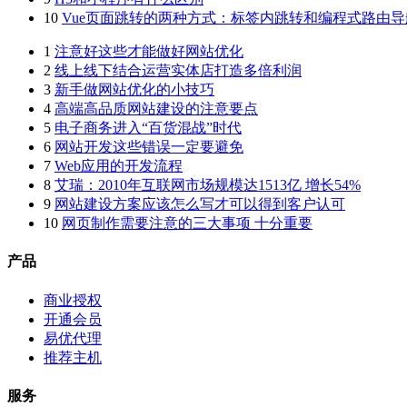
10
Vue页面跳转的两种方式：标签内跳转和编程式路由导
1
注意好这些才能做好网站优化
2
线上线下结合运营实体店打造多倍利润
3
新手做网站优化的小技巧
4
高端高品质网站建设的注意要点
5
电子商务进入“百货混战”时代
6
网站开发这些错误一定要避免
7
Web应用的开发流程
8
艾瑞：2010年互联网市场规模达1513亿 增长54%
9
网站建设方案应该怎么写才可以得到客户认可
10
网页制作需要注意的三大事项 十分重要
产品
商业授权
开通会员
易优代理
推荐主机
服务