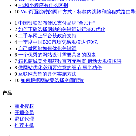
9
H5和小程序有什么区别
10
Vue页面跳转的两种方式：标签内跳转和编程式路由导
1
中国银联发布便民支付品牌“全民付”
2
如何正确选择网站的关键词进行SEO优化
3
二手车网上平台获政府支持
4
一季度中国B2C市场交易规模达470亿
5
自己做网站如何优化关键词
6
一个优秀的网站设计需要具备的因素
7
箱包商城美兮阁获数百万元融资 启动大规模招聘
8
做网站优化必须要注意的细节 事半功倍
9
互联网营销的具体实施方法
10
如何根据网站要选择空间配置
产品
商业授权
开通会员
易优代理
推荐主机