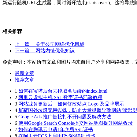
新运行随机URL生成器，同时循环结束(starts over )。
相关推荐
上一篇
：关于公司网络优化目标
下一篇
：网站内链优化知识
免责声明：本站所有文章和图片均来自用户分享和网络收集，
最新文章
推荐文章
1
如何在宝塔后台去掉域名后缀的index.html
2
阿里云虚拟主机 SSL 数字证书部署教程
3
网站业务更新后，如何修改站点 Logo 及品牌展示
4
屏蔽国外垃圾无用蜘蛛，防止大量抓取导致网站崩溃浪
5
Google Ads 推广链接打不开问题及解决方法
6
使用Google Search Console提交网站地图提升网站收录
7
如何在腾讯云申请1年免费SSL证书
8
在阿里云ECS上启用IPv6的详细步骤