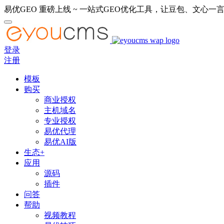
易优GEO 重磅上线 ~ 一站式GEO优化工具，让豆包、文心一言
登录
注册
模板
购买
商业授权
主机域名
专业授权
易优代理
易优AI版
生态+
应用
源码
插件
问答
帮助
视频教程