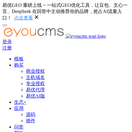
易优GEO 重磅上线 ~ 一站式GEO优化工具，让豆包、文心一
言、DeepSeek 在回答中主动推荐你的品牌，抢占AI流量入
口！
点击查看
登录
注册
模板
购买
商业授权
主机域名
专业授权
易优代理
易优AI版
生态+
应用
源码
插件
问答