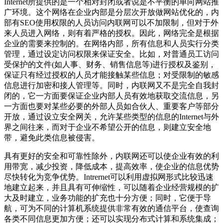
Internet所提供的是一个相对封闭或者说是不平衡的单向网站推
广环境。这个网络在企业内部是分层次开放做网站优化的，内
部有SEO使用权限的人员访问内联网可以不加限制，但对于外
来人员进入网络，则有着严格的授权。因此，网络完全是根据
企业的需要来控制的。在网络内部，所有信息和人员实行分类
管理，通过设定访问权限来保证安全。比如，对普通员工访问
受保护的文件(如人事、财务、销售信息等)进行授权及鉴别，
保证只有经过授权的人员才能接触某些信息；对受限制的敏感
信息进行加密和接人管理等。同时，内联网又不是完全自我封
闭的，它一方面要保证企业内部人员有效地获取交流信息，另
一方面也要对某些必要的外部人员如合伙人、重要客户等部分
开放，通过设立安全网关，允许某些类型的信息的Internet与外
界之间往来，而对于企业不希望公开的信息，则建立安全地
带，避免此类信息被侵害。
具有更好的安全和可靠性除外，内联网还可以使企业有效的利
用带宽，减少投资，降低成本，提高效率，使企业的信息优势
尽快转化为竞争优势。Intrernet可以利用虚拟网形式比较迅速
地建立起来，并且具有可伸缩性，可以随着企业经营规模的扩
大及时建立，业务功能的扩充也十分方便；同时，它便于导
航，可为不同的计算机系统提供非常有效的通信平台，使查询
各类不同信息更加方便；还可以实现分布式计算和系统集成；