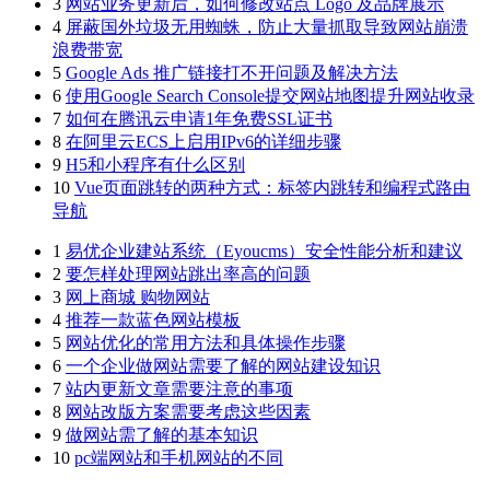
3
网站业务更新后，如何修改站点 Logo 及品牌展示
4
屏蔽国外垃圾无用蜘蛛，防止大量抓取导致网站崩溃
浪费带宽
5
Google Ads 推广链接打不开问题及解决方法
6
使用Google Search Console提交网站地图提升网站收录
7
如何在腾讯云申请1年免费SSL证书
8
在阿里云ECS上启用IPv6的详细步骤
9
H5和小程序有什么区别
10
Vue页面跳转的两种方式：标签内跳转和编程式路由
导航
1
易优企业建站系统（Eyoucms）安全性能分析和建议
2
要怎样处理网站跳出率高的问题
3
网上商城 购物网站
4
推荐一款蓝色网站模板
5
网站优化的常用方法和具体操作步骤
6
一个企业做网站需要了解的网站建设知识
7
站内更新文章需要注意的事项
8
网站改版方案需要考虑这些因素
9
做网站需了解的基本知识
10
pc端网站和手机网站的不同