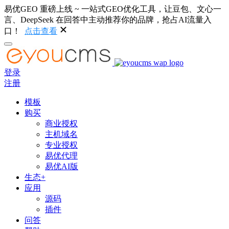
易优GEO 重磅上线 ~ 一站式GEO优化工具，让豆包、文心一
言、DeepSeek 在回答中主动推荐你的品牌，抢占AI流量入
口！
点击查看
登录
注册
模板
购买
商业授权
主机域名
专业授权
易优代理
易优AI版
生态+
应用
源码
插件
问答