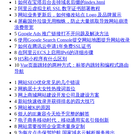
1
如何在宝塔后台去掉域名后缀的index.html
2
阿里云虚拟主机 SSL 数字证书部署教程
3
网站业务更新后，如何修改站点 Logo 及品牌展示
4
屏蔽国外垃圾无用蜘蛛，防止大量抓取导致网站崩溃
浪费带宽
5
Google Ads 推广链接打不开问题及解决方法
6
使用Google Search Console提交网站地图提升网站收录
7
如何在腾讯云申请1年免费SSL证书
8
在阿里云ECS上启用IPv6的详细步骤
9
H5和小程序有什么区别
10
Vue页面跳转的两种方式：标签内跳转和编程式路由
导航
1
网站SEO优化常见的几个错误
2
网购居十大女性热搜词首位
3
网上商城网站建设开发公司及建设方案
4
新站快速收录并获得排名的四大技巧
5
网站被K的原因
6
烦人的IE兼容今天给予完整的解答
7
电子商务移动时代，移动通用实名引领创新
8
网站需要按照企业需求量身定制
9
为每次点击保驾护航 国家域名云解析服务推出