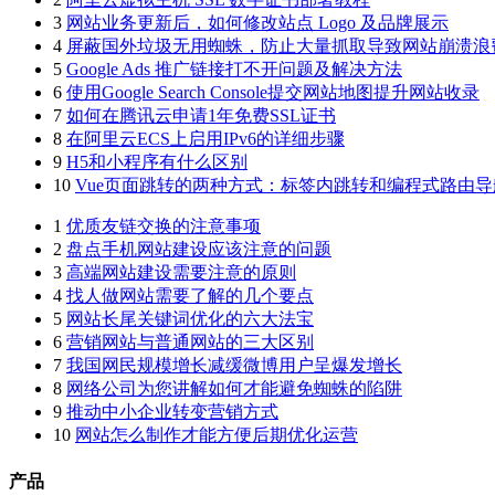
3
网站业务更新后，如何修改站点 Logo 及品牌展示
4
屏蔽国外垃圾无用蜘蛛，防止大量抓取导致网站崩溃浪
5
Google Ads 推广链接打不开问题及解决方法
6
使用Google Search Console提交网站地图提升网站收录
7
如何在腾讯云申请1年免费SSL证书
8
在阿里云ECS上启用IPv6的详细步骤
9
H5和小程序有什么区别
10
Vue页面跳转的两种方式：标签内跳转和编程式路由导
1
优质友链交换的注意事项
2
盘点手机网站建设应该注意的问题
3
高端网站建设需要注意的原则
4
找人做网站需要了解的几个要点
5
网站长尾关键词优化的六大法宝
6
营销网站与普通网站的三大区别
7
我国网民规模增长减缓微博用户呈爆发增长
8
网络公司为您讲解如何才能避免蜘蛛的陷阱
9
推动中小企业转变营销方式
10
网站怎么制作才能方便后期优化运营
产品