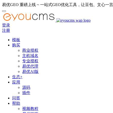
易优GEO 重磅上线 ~ 一站式GEO优化工具，让豆包、文心一言
登录
注册
模板
购买
商业授权
主机域名
专业授权
易优代理
易优AI版
生态+
应用
源码
插件
问答
帮助
视频教程