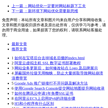
上一篇
：网站优化一定要对网站标题下工夫
下一篇
：新环境下网站优化需要新思维
免责声明：本站所有文章和图片均来自用户分享和网络收集，
文章和图片版权归原作者及原出处所有，仅供学习与参考，请
勿用于商业用途，如果损害了您的权利，请联系网站客服处
理。
最新文章
推荐文章
1
如何在宝塔后台去掉域名后缀的index.html
2
阿里云虚拟主机 SSL 数字证书部署教程
3
网站业务更新后，如何修改站点 Logo 及品牌展示
4
屏蔽国外垃圾无用蜘蛛，防止大量抓取导致网站崩溃
浪费带宽
5
Google Ads 推广链接打不开问题及解决方法
6
使用Google Search Console提交网站地图提升网站收录
7
如何在腾讯云申请1年免费SSL证书
8
在阿里云ECS上启用IPv6的详细步骤
9
H5和小程序有什么区别