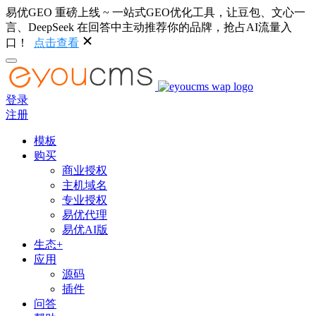
易优GEO 重磅上线 ~ 一站式GEO优化工具，让豆包、文心一
言、DeepSeek 在回答中主动推荐你的品牌，抢占AI流量入
口！
点击查看
登录
注册
模板
购买
商业授权
主机域名
专业授权
易优代理
易优AI版
生态+
应用
源码
插件
问答