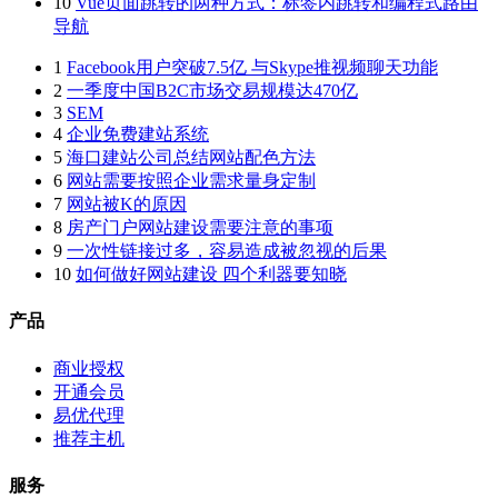
10
Vue页面跳转的两种方式：标签内跳转和编程式路由
导航
1
Facebook用户突破7.5亿 与Skype推视频聊天功能
2
一季度中国B2C市场交易规模达470亿
3
SEM
4
企业免费建站系统
5
海口建站公司总结网站配色方法
6
网站需要按照企业需求量身定制
7
网站被K的原因
8
房产门户网站建设需要注意的事项
9
一次性链接过多，容易造成被忽视的后果
10
如何做好网站建设 四个利器要知晓
产品
商业授权
开通会员
易优代理
推荐主机
服务