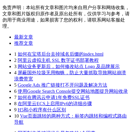
免责声明：本站所有文章和图片均来自用户分享和网络收集，
文章和图片版权归原作者及原出处所有，仅供学习与参考，请
勿用于商业用途，如果损害了您的权利，请联系网站客服处
理。
最新文章
推荐文章
1
如何在宝塔后台去掉域名后缀的index.html
2
阿里云虚拟主机 SSL 数字证书部署教程
3
网站业务更新后，如何修改站点 Logo 及品牌展示
4
屏蔽国外垃圾无用蜘蛛，防止大量抓取导致网站崩溃
浪费带宽
5
Google Ads 推广链接打不开问题及解决方法
6
使用Google Search Console提交网站地图提升网站收录
7
如何在腾讯云申请1年免费SSL证书
8
在阿里云ECS上启用IPv6的详细步骤
9
H5和小程序有什么区别
10
Vue页面跳转的两种方式：标签内跳转和编程式路由
导航