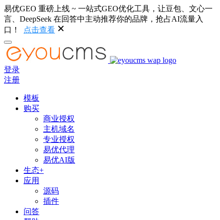
易优GEO 重磅上线 ~ 一站式GEO优化工具，让豆包、文心一
言、DeepSeek 在回答中主动推荐你的品牌，抢占AI流量入
口！
点击查看
登录
注册
模板
购买
商业授权
主机域名
专业授权
易优代理
易优AI版
生态+
应用
源码
插件
问答