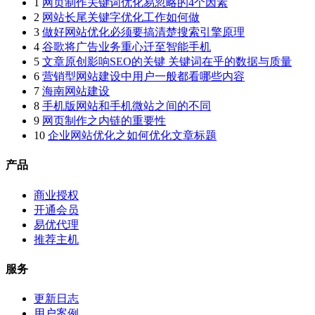
1
网页制作关键词优化易忽略的4个因素
2
网站长尾关键字优化工作如何做
3
做好网站优化必须要搞清楚搜索引擎原理
4
谷歌将广告业务重心迁至智能手机
5
文章原创影响SEO的关键 关键词在乎的数据与质量
6
营销型网站建设中用户一般都看哪些内容
7
海南网站建设
8
手机版网站和手机微站之间的不同
9
网页制作之内链的重要性
10
企业网站优化之如何优化文章标题
产品
商业授权
开通会员
易优代理
推荐主机
服务
更新日志
用户案例