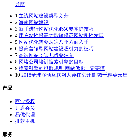
导航
1
主流网站建设类型划分
2
海南网站建设
3
新手进行网站优化必须要掌握技巧
4
用户粘性提高才能够保证网站良性发展
5
网站优化需要从这八个方面入手
6
提高营销型网站建设吸引力的技巧
7
高端网站：这几点要注意
8
网络公司培训搜索引擎的目标
9
搜索引擎的抓取规则 网站优化一定要懂
10
2018全球移动互联网大会在京开幕 数千精英云集
产品
商业授权
开通会员
易优代理
推荐主机
服务