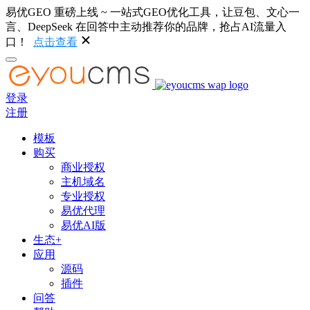
易优GEO 重磅上线 ~ 一站式GEO优化工具，让豆包、文心一
言、DeepSeek 在回答中主动推荐你的品牌，抢占AI流量入
口！
点击查看
登录
注册
模板
购买
商业授权
主机域名
专业授权
易优代理
易优AI版
生态+
应用
源码
插件
问答