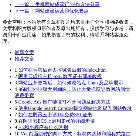
上一篇
：手机网站成流行 制作方法分享
下一篇
：网站建设运营和优化要点
免责声明：本站所有文章和图片均来自用户分享和网络收集，
文章和图片版权归原作者及原出处所有，仅供学习与参考，请
勿用于商业用途，如果损害了您的权利，请联系网站客服处
理。
最新文章
推荐文章
1
如何在宝塔后台去掉域名后缀的index.html
2
阿里云虚拟主机 SSL 数字证书部署教程
3
网站业务更新后，如何修改站点 Logo 及品牌展示
4
屏蔽国外垃圾无用蜘蛛，防止大量抓取导致网站崩溃
浪费带宽
5
Google Ads 推广链接打不开问题及解决方法
6
使用Google Search Console提交网站地图提升网站收录
7
如何在腾讯云申请1年免费SSL证书
8
在阿里云ECS上启用IPv6的详细步骤
9
H5和小程序有什么区别
10
Vue页面跳转的两种方式：标签内跳转和编程式路由