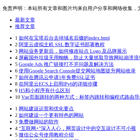
免责声明：本站所有文章和图片均来自用户分享和网络收集，
最新文章
推荐文章
1
如何在宝塔后台去掉域名后缀的index.html
2
阿里云虚拟主机 SSL 数字证书部署教程
3
网站业务更新后，如何修改站点 Logo 及品牌展示
4
屏蔽国外垃圾无用蜘蛛，防止大量抓取导致网站崩溃浪
5
Google Ads 推广链接打不开问题及解决方法
6
使用Google Search Console提交网站地图提升网站收录
7
如何在腾讯云申请1年免费SSL证书
8
在阿里云ECS上启用IPv6的详细步骤
9
H5和小程序有什么区别
10
Vue页面跳转的两种方式：标签内跳转和编程式路由导
1
网站建设运营和优化要点
2
如何建设一个更有特色的网站
3
免费做网站的软件
4
“互联网+”深入人心，网页设计中的交互设计不可小视
5
微信公众号使用教程介绍