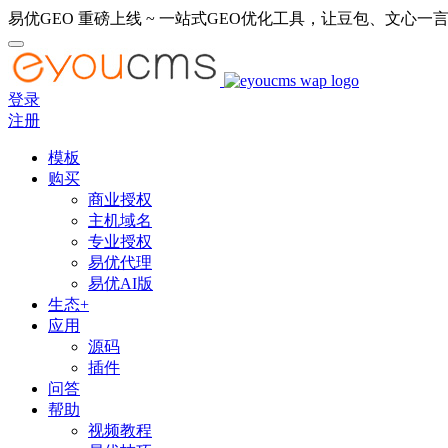
易优GEO 重磅上线 ~ 一站式GEO优化工具，让豆包、文心一言
登录
注册
模板
购买
商业授权
主机域名
专业授权
易优代理
易优AI版
生态+
应用
源码
插件
问答
帮助
视频教程