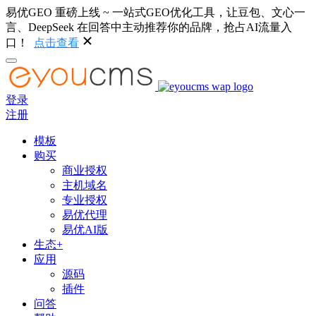
易优GEO 重磅上线 ~ 一站式GEO优化工具，让豆包、文心一
言、DeepSeek 在回答中主动推荐你的品牌，抢占AI流量入
口！
点击查看
登录
注册
模板
购买
商业授权
主机域名
专业授权
易优代理
易优AI版
生态+
应用
源码
插件
问答