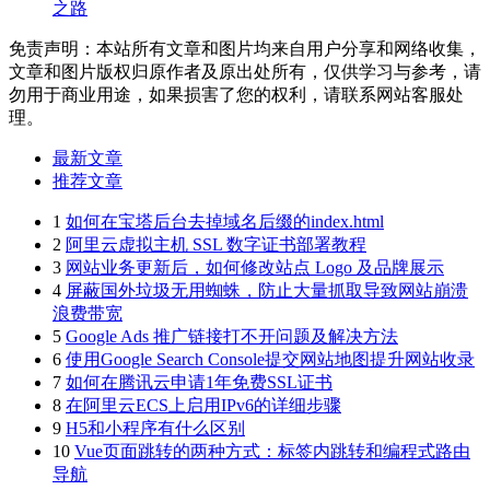
之路
免责声明：本站所有文章和图片均来自用户分享和网络收集，
文章和图片版权归原作者及原出处所有，仅供学习与参考，请
勿用于商业用途，如果损害了您的权利，请联系网站客服处
理。
最新文章
推荐文章
1
如何在宝塔后台去掉域名后缀的index.html
2
阿里云虚拟主机 SSL 数字证书部署教程
3
网站业务更新后，如何修改站点 Logo 及品牌展示
4
屏蔽国外垃圾无用蜘蛛，防止大量抓取导致网站崩溃
浪费带宽
5
Google Ads 推广链接打不开问题及解决方法
6
使用Google Search Console提交网站地图提升网站收录
7
如何在腾讯云申请1年免费SSL证书
8
在阿里云ECS上启用IPv6的详细步骤
9
H5和小程序有什么区别
10
Vue页面跳转的两种方式：标签内跳转和编程式路由
导航