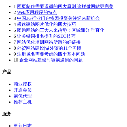
1
网页制作需要遵循的四大原则 这样做网站更完美
2
Web应用程序的特点
3
中国3G行业门户将因投资关注迎来新机会
4
极速建站图片优化的四大技巧
5
团购网站的三大未来趋势：区域细分 垂直化
6
让关键词排名提升的SEO技巧
7
网站优化培训网站所谓的好链接
8
外贸网站建设|做外贸的11个习惯
9
注册域名需要考虑的四个基本问题
10
企业网站建设时容易遇到的问题
产品
商业授权
开通会员
易优代理
推荐主机
服务
更新日志