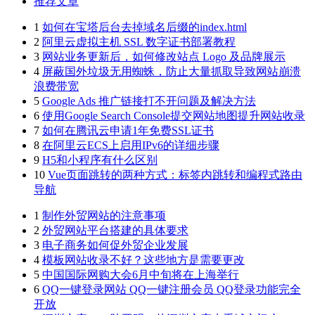
推荐文章
1
如何在宝塔后台去掉域名后缀的index.html
2
阿里云虚拟主机 SSL 数字证书部署教程
3
网站业务更新后，如何修改站点 Logo 及品牌展示
4
屏蔽国外垃圾无用蜘蛛，防止大量抓取导致网站崩溃
浪费带宽
5
Google Ads 推广链接打不开问题及解决方法
6
使用Google Search Console提交网站地图提升网站收录
7
如何在腾讯云申请1年免费SSL证书
8
在阿里云ECS上启用IPv6的详细步骤
9
H5和小程序有什么区别
10
Vue页面跳转的两种方式：标签内跳转和编程式路由
导航
1
制作外贸网站的注意事项
2
外贸网站平台搭建的具体要求
3
电子商务如何促外贸企业发展
4
模板网站收录不好？这些地方是需要更改
5
中国国际网购大会6月中旬将在上海举行
6
QQ一键登录网站 QQ一键注册会员 QQ登录功能完全
开放