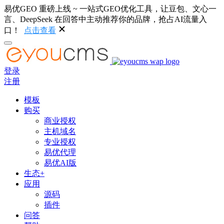
易优GEO 重磅上线 ~ 一站式GEO优化工具，让豆包、文心一
言、DeepSeek 在回答中主动推荐你的品牌，抢占AI流量入
口！
点击查看
登录
注册
模板
购买
商业授权
主机域名
专业授权
易优代理
易优AI版
生态+
应用
源码
插件
问答