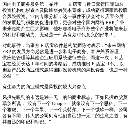
国内电子商务服务第一品牌 ——E 店宝与近日获得国际知名
投资机构红杉资本及险峰华兴资本青睐，成功赢得两家风投联
合风险投资。业内专家分析：这一事件不仅会对 E 店宝今后
的发展起到积极的促进作用，更会对整个国内网络 ERP 产业
未来走向产生巨大影响，他标志着电子商务整个产业将迎来新
的利好和驱动力。无疑是一件具有划时代意义的好事！。
对此事件，当事方 E 店宝软件总构架师陈涛表示：“未来网络
ERP 的发展方向必然是进一步和电子商务、客户关系管理、
供应链管理等其他企业应用系统进行整合。而这一次， E 店
宝在经历长达 1 年时间的考察后，成功推出 E 店宝 II 代，以
创新产品及商业模式赢得国际投资机构的风投资金，也是一种
必然！”
有生命力的商业模式是风投的较大兴奋点
风投先嗅到的永远是独一无二的的商业标志。正如风投教父莫
瑞茨所说：“没有下一个 Google ，就像没有下一个思科、下一
个雅虎、下一个苹果、下一个英特尔、下一个微软一样。公司
各有不同，伟大的公司则有他们自己独一无二的生意之道，有
其自己的印记和标识。”