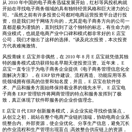
从 2010 年中国的电子商务迅猛发展开始，红杉等风投机构就
开始在寻找电子商务领域的具有独特经营风格和巨大潜力的公
司。“虽然之前有许多投资公司都对电商运营投资平台进行投
资，但是我们对于网络方向的，尤其是电子商务方向的公司一
直都是极为谨慎的，直到找到了这个独特的标志，有生命力的
商业模式，也就是电商产业中口碑和模式都非常好的 E 店宝
公司，我们才做出了这样的选择。”谈及此次投资，本次投资
方代表难掩激情。
风投青睐 E 店宝并非偶然，在 2010 年 8 月 E 店宝就凭借其独
特的服务模式成功获得知名早期天使投资注资。近年来， E
店宝一直专注于为电子商务企业提供《电子商务管理信息化全
面解决方案》，在 ERP 软件建设、流程再造、功能应用等系
统领域拥有很高的信誉和知名度，并且， E 店宝在软件技
术、产品和服务方面始终保持着业界的领先水平。 E 店宝电
子商务 ERP 管理软件将网商管理的特点和服务发挥到了极
致，真正体现了软件即服务的企业价值理念。
E 店宝 II 代 ERP 创新服务模式，从企业实处寻找价值落点，
从创立之初，就站在整个电商产业链的顶端，协助电商企业系
统整合内、外部资源，使企业优化、分享生产信息，避免冗长
的作业流程和生产管理出现盲点 ;高效整合供应链上的资源，