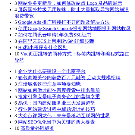
3
网站业务更新后，如何修改站点 Logo 及品牌展示
4
屏蔽国外垃圾无用蜘蛛，防止大量抓取导致网站崩溃
浪费带宽
5
Google Ads 推广链接打不开问题及解决方法
6
使用Google Search Console提交网站地图提升网站收录
7
如何在腾讯云申请1年免费SSL证书
8
在阿里云ECS上启用IPv6的详细步骤
9
H5和小程序有什么区别
10
Vue页面跳转的两种方式：标签内跳转和编程式路由
导航
1
企业为什么要建设一个电商平台
2
箱包商城美兮阁获数百万元融资 启动大规模招聘
3
注册域名这些注意事项要知晓
4
网站如何做才能在百度搜索中排名靠前
5
搜索引擎应是电子商务企业的营销之重
6
易优：国内建站服务业三大发展趋势
7
行业网站建设过程中标题设计的技巧
8
大众点评网龙伟：未来是移动互联网的世界
9
网站SEO优化当中为关键的两大要素
10
高质量外链标准