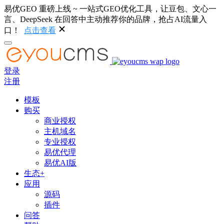
易优GEO 重磅上线 ~ 一站式GEO优化工具，让豆包、文心一
言、DeepSeek 在回答中主动推荐你的品牌，抢占AI流量入
口！
点击查看
登录
注册
模板
购买
商业授权
主机域名
专业授权
易优代理
易优AI版
生态+
应用
源码
插件
问答