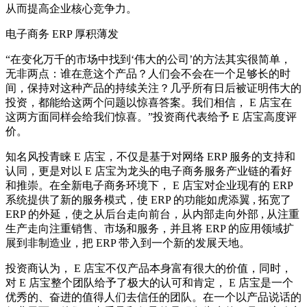
从而提高企业核心竞争力。
电子商务 ERP 厚积薄发
“在变化万千的市场中找到‘伟大的公司’的方法其实很简单，
无非两点：谁在意这个产品？人们会不会在一个足够长的时
间，保持对这种产品的持续关注？几乎所有日后被证明伟大的
投资，都能给这两个问题以惊喜答案。我们相信， E 店宝在
这两方面同样会给我们惊喜。”投资商代表给予 E 店宝高度评
价。
知名风投青睐 E 店宝，不仅是基于对网络 ERP 服务的支持和
认同，更是对以 E 店宝为龙头的电子商务服务产业链的看好
和推崇。在全新电子商务环境下， E 店宝对企业现有的 ERP
系统提供了新的服务模式，使 ERP 的功能如虎添翼 , 拓宽了
ERP 的外延，使之从后台走向前台，从内部走向外部 , 从注重
生产走向注重销售、市场和服务，并且将 ERP 的应用领域扩
展到非制造业，把 ERP 带入到一个新的发展天地。
投资商认为， E 店宝不仅产品本身富有很大的价值，同时，
对 E 店宝整个团队给予了极大的认可和肯定， E 店宝是一个
优秀的、奋进的值得人们去信任的团队。在一个以产品说话的