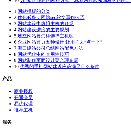
10
Vue页面跳转的两种方式：标签内跳转和编程式路由导
1
网站模板的分类
2
优化必备：网站seo软文写作技巧
3
网站建设中虚拟主机的疑惑
4
网站建设进度的主要规划
5
建立网站要怎样选择主机呢
6
企业网站首页五种设计 让用户去“点一下”
7
海口建站公司总结网站配色方法
8
网站优化中的实用性技巧
9
网站制作页面设计要合理布局
10
优秀的手机网站建设应该满足什么条件
产品
商业授权
开通会员
易优代理
推荐主机
服务