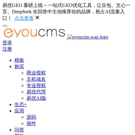
易优GEO 重磅上线 ~ 一站式GEO优化工具，让豆包、文心一
言、DeepSeek 在回答中主动推荐你的品牌，抢占AI流量入
口！
点击查看
登录
注册
模板
购买
商业授权
主机域名
专业授权
易优代理
易优AI版
生态+
应用
源码
插件
问答