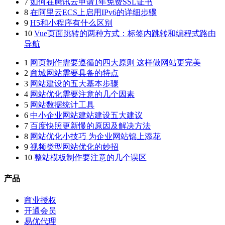
7
如何在腾讯云申请1年免费SSL证书
8
在阿里云ECS上启用IPv6的详细步骤
9
H5和小程序有什么区别
10
Vue页面跳转的两种方式：标签内跳转和编程式路由
导航
1
网页制作需要遵循的四大原则 这样做网站更完美
2
商城网站需要具备的特点
3
网站建设的五大基本步骤
4
网站优化需要注意的几个因素
5
网站数据统计工具
6
中小企业网站建站建设五大建议
7
百度快照更新慢的原因及解决方法
8
网站优化小技巧 为企业网站锦上添花
9
视频类型网站优化的妙招
10
整站模板制作要注意的几个误区
产品
商业授权
开通会员
易优代理