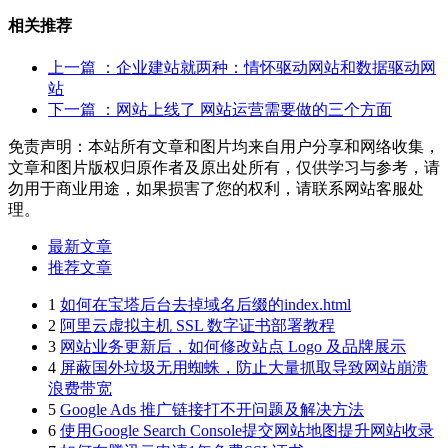
相关推荐
上一篇
：企业建站就两种：情怀驱动网站和数据驱动网
站
下一篇
：网站上线了 网站运营需要做的三个方面
免责声明：本站所有文章和图片均来自用户分享和网络收集，
文章和图片版权归原作者及原出处所有，仅供学习与参考，请
勿用于商业用途，如果损害了您的权利，请联系网站客服处
理。
最新文章
推荐文章
1
如何在宝塔后台去掉域名后缀的index.html
2
阿里云虚拟主机 SSL 数字证书部署教程
3
网站业务更新后，如何修改站点 Logo 及品牌展示
4
屏蔽国外垃圾无用蜘蛛，防止大量抓取导致网站崩溃
浪费带宽
5
Google Ads 推广链接打不开问题及解决方法
6
使用Google Search Console提交网站地图提升网站收录