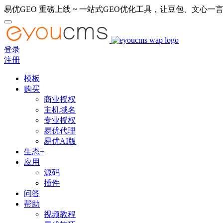
易优GEO 重磅上线 ~ 一站式GEO优化工具，让豆包、文心一言
登录
注册
模板
购买
商业授权
主机域名
专业授权
易优代理
易优AI版
生态+
应用
源码
插件
问答
帮助
视频教程