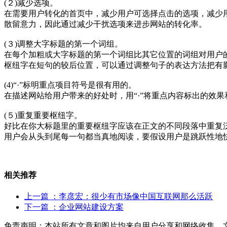
(２)减少选项。
在需要用户转化的首页中，减少用户可选择点击的选项，减少
散留意力，因此通过减少干扰选项来进步网站的转化率。
(３)调整大字标题的第一个词组。
在每个加粗或大字标题的第一个词组比其它位置的词组对用户
枢纽字在短句的较后位置，可以通过调整句子的表达方法把有
(4)“·”标明重点项目符号是很有用的。
在描述网站给用户带来的好处时，用“·”将重点内容标出的效
(５)重复重要枢纽字。
好比在你大标题里的重要枢纽字应该在正文的不同段落中重复
用户会从头到尾每一句都当真地阅读，要假设用户是跳跃性地
相关推荐
上一篇
：李彦宏：很少有市场像中国互联网那么活跃
下一篇
：企业网站建设方案
免责声明：本站所有文章和图片均来自用户分享和网络收集，