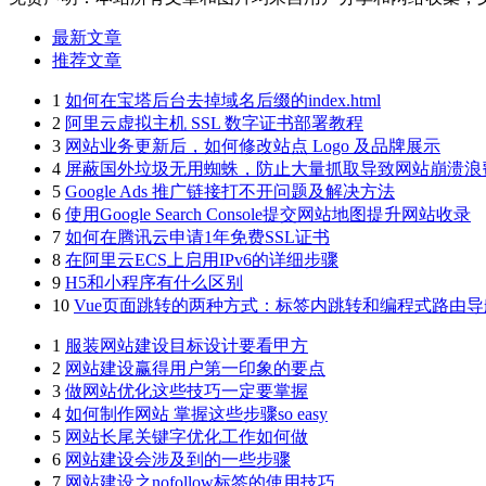
最新文章
推荐文章
1
如何在宝塔后台去掉域名后缀的index.html
2
阿里云虚拟主机 SSL 数字证书部署教程
3
网站业务更新后，如何修改站点 Logo 及品牌展示
4
屏蔽国外垃圾无用蜘蛛，防止大量抓取导致网站崩溃浪
5
Google Ads 推广链接打不开问题及解决方法
6
使用Google Search Console提交网站地图提升网站收录
7
如何在腾讯云申请1年免费SSL证书
8
在阿里云ECS上启用IPv6的详细步骤
9
H5和小程序有什么区别
10
Vue页面跳转的两种方式：标签内跳转和编程式路由导
1
服装网站建设目标设计要看甲方
2
网站建设赢得用户第一印象的要点
3
做网站优化这些技巧一定要掌握
4
如何制作网站 掌握这些步骤so easy
5
网站长尾关键字优化工作如何做
6
网站建设会涉及到的一些步骤
7
网站建设之nofollow标签的使用技巧