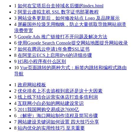
1
如何在宝塔后台去掉域名后缀的index.html
2
阿里云虚拟主机 SSL 数字证书部署教程
3
网站业务更新后，如何修改站点 Logo 及品牌展示
4
屏蔽国外垃圾无用蜘蛛，防止大量抓取导致网站崩溃
浪费带宽
5
Google Ads 推广链接打不开问题及解决方法
6
使用Google Search Console提交网站地图提升网站收录
7
如何在腾讯云申请1年免费SSL证书
8
在阿里云ECS上启用IPv6的详细步骤
9
H5和小程序有什么区别
10
Vue页面跳转的两种方式：标签内跳转和编程式路由
导航
1
政府网站模板
2
优化排名上不去追根到底还是这十大因素
3
线上线下结合运营实体店打造多倍利润
4
互联网小白必知的网站建设常识
5
2011我国网购交易或达7600亿
6
（解密）海口网站制作流程及简写步骤
7
网站建设关键词如何设置 四大技巧分享
8
站内优化的实用性技巧 至关重要