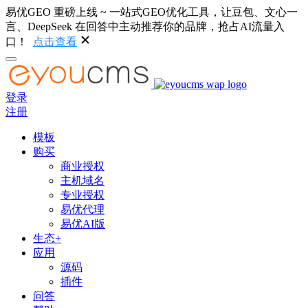
易优GEO 重磅上线 ~ 一站式GEO优化工具，让豆包、文心一
言、DeepSeek 在回答中主动推荐你的品牌，抢占AI流量入
口！
点击查看
登录
注册
模板
购买
商业授权
主机域名
专业授权
易优代理
易优AI版
生态+
应用
源码
插件
问答