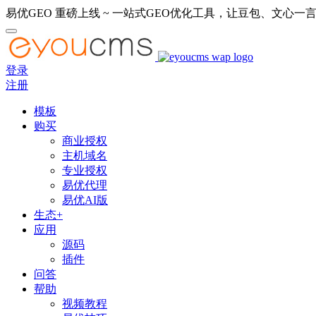
易优GEO 重磅上线 ~ 一站式GEO优化工具，让豆包、文心一言
登录
注册
模板
购买
商业授权
主机域名
专业授权
易优代理
易优AI版
生态+
应用
源码
插件
问答
帮助
视频教程