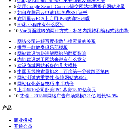
5
Google Ads 推广链接打不开问题及解决方法
6
使用Google Search Console提交网站地图提升网站收录
7
如何在腾讯云申请1年免费SSL证书
8
在阿里云ECS上启用IPv6的详细步骤
9
H5和小程序有什么区别
10
Vue页面跳转的两种方式：标签内跳转和编程式路由导
1
网络公司讲解百度指数与搜索量的关系
2
推荐一款健身俱乐部模板
3
网站建设为您讲解网站的翻页影响
4
内链建设对于网站来说有什么意义
5
建设商城网站必备的几大模块
6
中国无线搜索量排名：百度第一谷歌跌至第四
7
网站测试的重要性 保障网站的稳定
8
网站优化必备技巧 事半功倍
9
上半年10公司赴美IPO 募资18.67亿美元
10
艾瑞：2018年网络广告市场规模321亿 增长54.9%
产品
商业授权
开通会员