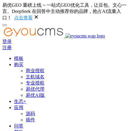
易优GEO 重磅上线 ~ 一站式GEO优化工具，让豆包、文心一
言、DeepSeek 在回答中主动推荐你的品牌，抢占AI流量入
口！
点击查看
登录
注册
模板
购买
商业授权
主机域名
专业授权
易优代理
易优AI版
生态+
应用
源码
插件
问答