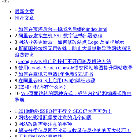
理。
最新文章
推荐文章
1
如何在宝塔后台去掉域名后缀的index.html
2
阿里云虚拟主机 SSL 数字证书部署教程
3
网站业务更新后，如何修改站点 Logo 及品牌展示
4
屏蔽国外垃圾无用蜘蛛，防止大量抓取导致网站崩溃
浪费带宽
5
Google Ads 推广链接打不开问题及解决方法
6
使用Google Search Console提交网站地图提升网站收录
7
如何在腾讯云申请1年免费SSL证书
8
在阿里云ECS上启用IPv6的详细步骤
9
H5和小程序有什么区别
10
Vue页面跳转的两种方式：标签内跳转和编程式路由
导航
1
2018继续搞SEO行不行？ SEO仍大有可为！
2
网站色彩搭配需要注意的几个问题
3
网站改版需要注意的事项
4
解决分类信息网不收录或收录信息少的的五大技巧！
5
手机网站的发展趋势