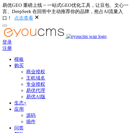
易优GEO 重磅上线 ~ 一站式GEO优化工具，让豆包、文心一
言、DeepSeek 在回答中主动推荐你的品牌，抢占AI流量入
口！
点击查看
登录
注册
模板
购买
商业授权
主机域名
专业授权
易优代理
易优AI版
生态+
应用
源码
插件
问答