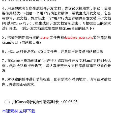
4，
用豆包或者百度生成插件开发文档，告诉它大概需求，例如：我需
要使用易优
创建一个用户行为追踪插件，帮我生成开发文档。它会
cms
帮你写开发文档，然后新建一个“用户行为追踪插件开发文档
”文档
.md
可以用
打开
，把生成的开发文档复制进去，可根据自己的需求
(
Cursor
)
进行修改。（此开发文档后续要放到易优
项目的目录下）
cms
5，
把插件制作教程里的
文件夹和
文件放到易
.cursor
database_query.php
优
项目（网站根目录）
cms
6，
用
打开易优
项目文件夹，注意这里需要是网站根目录
Cursor
cms
7，
在
里拖动创建的“用户行为追踪插件开发文档
”文档到会话
Cursor
.md
框，然后会话框里告诉它：请认真按照开发文档需求帮我完成插件开
发
，对创建的插件进行功能检查，如有需求不对的地方，请写在对话框
8
内，并告知正确需求。
（1）用Cursor制作插件教程时长：00:06:25
本课素材
立即下载