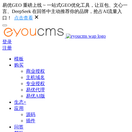
易优GEO 重磅上线 ~ 一站式GEO优化工具，让豆包、文心一
言、DeepSeek 在回答中主动推荐你的品牌，抢占AI流量入
口！
点击查看
登录
注册
模板
购买
商业授权
主机域名
专业授权
易优代理
易优AI版
生态+
应用
源码
插件
问答