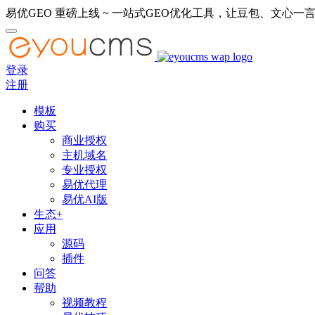
易优GEO 重磅上线 ~ 一站式GEO优化工具，让豆包、文心一言
登录
注册
模板
购买
商业授权
主机域名
专业授权
易优代理
易优AI版
生态+
应用
源码
插件
问答
帮助
视频教程