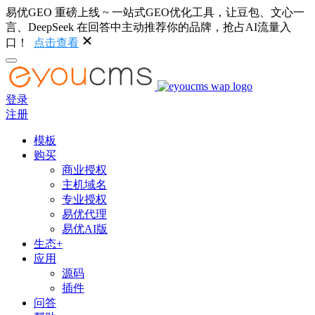
易优GEO 重磅上线 ~ 一站式GEO优化工具，让豆包、文心一
言、DeepSeek 在回答中主动推荐你的品牌，抢占AI流量入
口！
点击查看
登录
注册
模板
购买
商业授权
主机域名
专业授权
易优代理
易优AI版
生态+
应用
源码
插件
问答