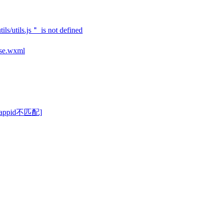
utils.js＂ is not defined
se.wxml
ppid不匹配]