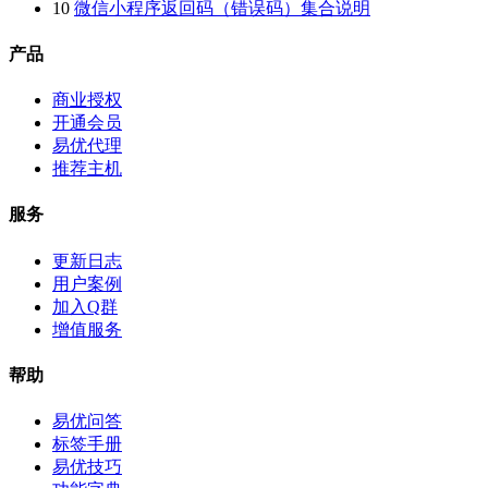
10
微信小程序返回码（错误码）集合说明
产品
商业授权
开通会员
易优代理
推荐主机
服务
更新日志
用户案例
加入Q群
增值服务
帮助
易优问答
标签手册
易优技巧