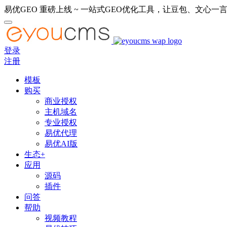
易优GEO 重磅上线 ~ 一站式GEO优化工具，让豆包、文心一言
登录
注册
模板
购买
商业授权
主机域名
专业授权
易优代理
易优AI版
生态+
应用
源码
插件
问答
帮助
视频教程