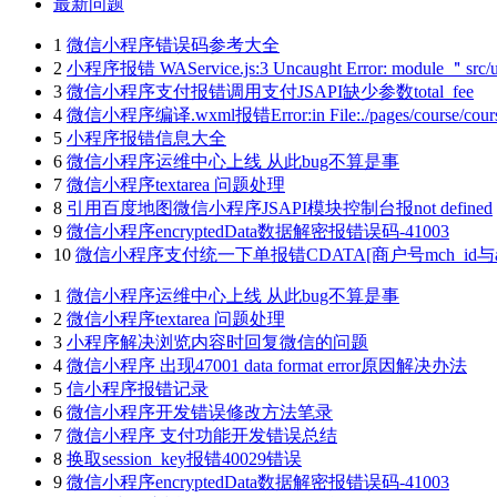
最新问题
1
微信小程序错误码参考大全
2
小程序报错 WAService.js:3 Uncaught Error: module ＂src/utils/
3
微信小程序支付报错调用支付JSAPI缺少参数total_fee
4
微信小程序编译.wxml报错Error:in File:./pages/course/cour
5
小程序报错信息大全
6
微信小程序运维中心上线 从此bug不算是事
7
微信小程序textarea 问题处理
8
引用百度地图微信小程序JSAPI模块控制台报not defined
9
微信小程序encryptedData数据解密报错误码-41003
10
微信小程序支付统一下单报错CDATA[商户号mch_id与a
1
微信小程序运维中心上线 从此bug不算是事
2
微信小程序textarea 问题处理
3
小程序解决浏览内容时回复微信的问题
4
微信小程序 出现47001 data format error原因解决办法
5
信小程序报错记录
6
微信小程序开发错误修改方法笔录
7
微信小程序 支付功能开发错误总结
8
换取session_key报错40029错误
9
微信小程序encryptedData数据解密报错误码-41003