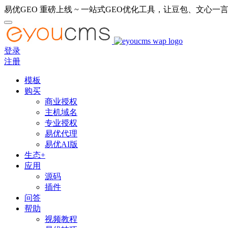
易优GEO 重磅上线 ~ 一站式GEO优化工具，让豆包、文心一言
登录
注册
模板
购买
商业授权
主机域名
专业授权
易优代理
易优AI版
生态+
应用
源码
插件
问答
帮助
视频教程