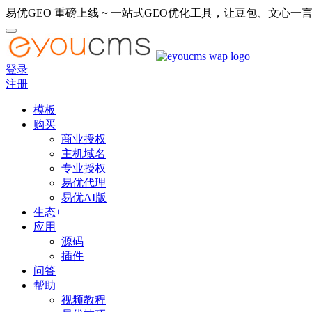
易优GEO 重磅上线 ~ 一站式GEO优化工具，让豆包、文心一言
登录
注册
模板
购买
商业授权
主机域名
专业授权
易优代理
易优AI版
生态+
应用
源码
插件
问答
帮助
视频教程