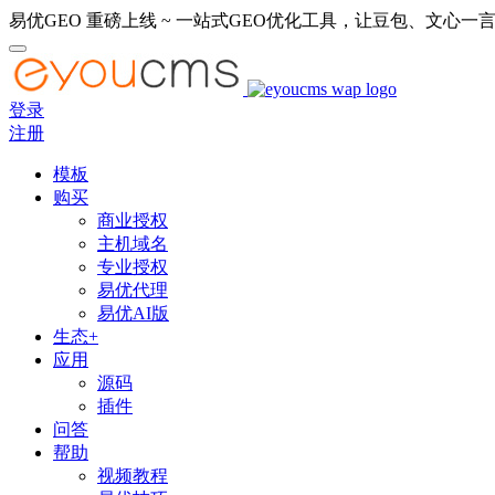
易优GEO 重磅上线 ~ 一站式GEO优化工具，让豆包、文心一言
登录
注册
模板
购买
商业授权
主机域名
专业授权
易优代理
易优AI版
生态+
应用
源码
插件
问答
帮助
视频教程