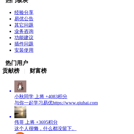
热门板块
经验分享
易优公告
其它问题
业务咨询
功能建议
插件问题
安装使用
热门用户
贡献榜
|
财富榜
小秋同学
上将
+4083积分
与你一起学习易优https://www.qiuhai.com
伟哥
上将
+3695积分
这个人很懒，什么都没留下。