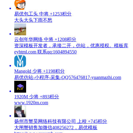
易优包工头
中将
+1253积分
大头大头下雨不愁
云创年华网络
中将
+1208积分
资深模板开发者，承接二开，仿站，优惠授权。模板库
eyhtml.com 联系qq:1604894550
Mangold
少将
+1198积分
易优仿站-小程序-采集-QQ576476817-yuanmazhi.com
1920M
少将
+893积分
www.1920m.com
扬州市蟹昊网络科技有限公司
上校
+745积分
大闸蟹销售加微信408256272，易优模板