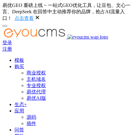
易优GEO 重磅上线 ~ 一站式GEO优化工具，让豆包、文心一
言、DeepSeek 在回答中主动推荐你的品牌，抢占AI流量入
口！
点击查看
登录
注册
模板
购买
商业授权
主机域名
专业授权
易优代理
易优AI版
生态+
应用
源码
插件
问答