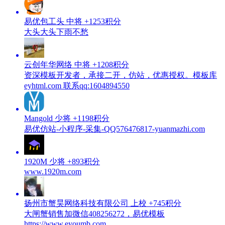
易优包工头
中将
+1253积分
大头大头下雨不愁
云创年华网络
中将
+1208积分
资深模板开发者，承接二开，仿站，优惠授权。模板库
eyhtml.com 联系qq:1604894550
Mangold
少将
+1198积分
易优仿站-小程序-采集-QQ576476817-yuanmazhi.com
1920M
少将
+893积分
www.1920m.com
扬州市蟹昊网络科技有限公司
上校
+745积分
大闸蟹销售加微信408256272，易优模板
https://www.eyoumb.com