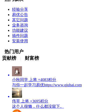
经验分享
易优公告
其它问题
业务咨询
功能建议
插件问题
安装使用
热门用户
贡献榜
|
财富榜
小秋同学
上将
+4083积分
与你一起学习易优https://www.qiuhai.com
伟哥
上将
+3695积分
这个人很懒，什么都没留下。