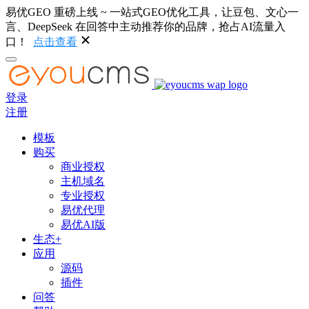
易优GEO 重磅上线 ~ 一站式GEO优化工具，让豆包、文心一
言、DeepSeek 在回答中主动推荐你的品牌，抢占AI流量入
口！
点击查看
登录
注册
模板
购买
商业授权
主机域名
专业授权
易优代理
易优AI版
生态+
应用
源码
插件
问答