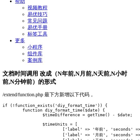
帮助
视频教程
易优技巧
常见问题
易优手册
标签工具
更多
小程序
组件库
案例库
文档时间调用 改成（N年前,N月前,N天前,N小时
前,N分钟前）的形式
/extend/function.php 最下方新增以下代码，
if (!function_exists('diy_format_time')) {

	function diy_format_time($date) {

		$timeDifference = getTime() - $date;

		$timeUnits = [

			['label' => '年前', 'seconds' => 60 * 60 * 24 * 365],

			['label' => '月前', 'seconds' => 60 * 60 * 24 * 30],
