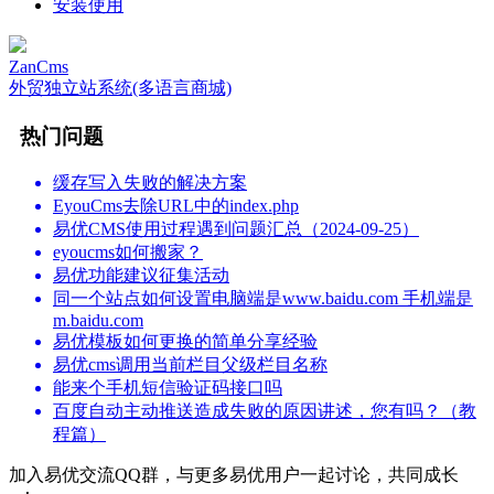
安装使用
ZanCms
外贸独立站系统(多语言商城)
热门问题
缓存写入失败的解决方案
EyouCms去除URL中的index.php
易优CMS使用过程遇到问题汇总（2024-09-25）
eyoucms如何搬家？
易优功能建议征集活动
同一个站点如何设置电脑端是www.baidu.com 手机端是
m.baidu.com
易优模板如何更换的简单分享经验
易优cms调用当前栏目父级栏目名称
能来个手机短信验证码接口吗
百度自动主动推送造成失败的原因讲述，您有吗？（教
程篇）
加入易优交流QQ群，与更多易优用户一起讨论，共同成长