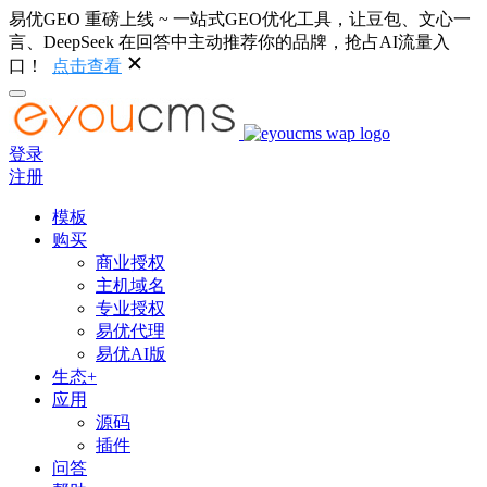
易优GEO 重磅上线 ~ 一站式GEO优化工具，让豆包、文心一
言、DeepSeek 在回答中主动推荐你的品牌，抢占AI流量入
口！
点击查看
登录
注册
模板
购买
商业授权
主机域名
专业授权
易优代理
易优AI版
生态+
应用
源码
插件
问答