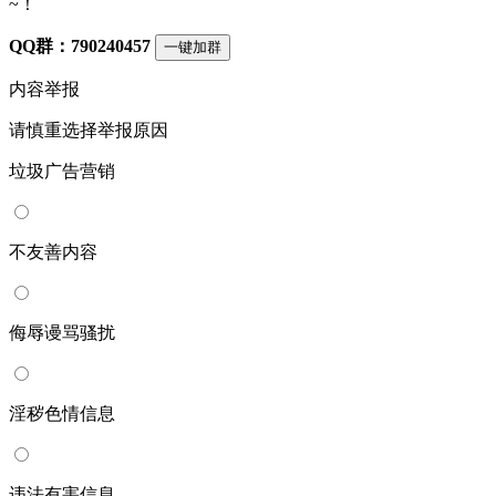
~！
QQ群：790240457
一键加群
内容举报
请慎重选择举报原因
垃圾广告营销
不友善内容
侮辱谩骂骚扰
淫秽色情信息
违法有害信息