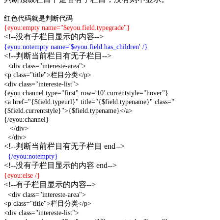
红色代码就是判断代码
{eyou:empty name="$eyou.field.typegrade"}
<!--没有子栏目显示的内容-->
{eyou:notempty name='$eyou.field.has_children' /}
<!--判断当前栏目有无子栏目-->
<div class="intereste-area">
<p class="title">栏目分类</p>
<div class="intereste-list">
{eyou:channel type="first" row='10' currentstyle="hover"}
<a href="{$field.typeurl}" title="{$field.typename}" class="
{$field.currentstyle}">{$field.typename}</a>
{/eyou:channel}
</div>
</div>
<!--判断当前栏目有无子栏目 end-->
{/eyou:notempty}
<!--没有子栏目显示的内容 end-->
{eyou:else /}
<!--有子栏目显示的内容-->
<div class="intereste-area">
<p class="title">栏目分类</p>
<div class="intereste-list">