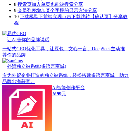
8
搜索页加入单页也能被搜索分享
9
会员列表增加某个字段的显示方法分享
10
下载模型下前端实现点击下载跳转【确认页】分享教
程
易优GEO
让AI替你的品牌说话
一站式GEO优化工具，让豆包、文心一言、DeepSeek主动推
荐你的品牌
ZanCms
外贸独立站系统(多语言商城)
专为外贸企业打造的独立站系统，轻松搭建多语言商城，助力
品牌出海获客。
Ai智能创作平台
￥
99
元