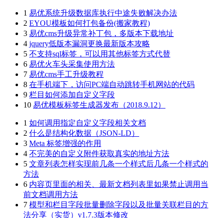
1
易优系统升级数据库执行中途失败解决办法
2
EYOU模板如何打包备份(搬家教程)
3
易优cms升级异常补丁包，多版本下载地址
4
jquery低版本漏洞更换最新版本攻略
5
不支持sql标签，可以用其他标签方式代替
6
易优火车头采集使用方法
7
易优cms手工升级教程
8
在手机端下，访问PC端自动跳转手机网站的代码
9
栏目如何添加自定义字段
10
易优模板标签生成器发布（2018.9.12）
1
如何调用指定自定义字段相关文档
2
什么是结构化数据（JSON-LD）
3
Meta 标签增强的作用
4
不完美的自定义附件获取真实的地址方法
5
文章列表怎样实现前几条一个样式后几条一个样式的
方法
6
内容页里面的相关、最新文档列表里如果禁止调用当
前文档调用方法
7
模型和栏目字段批量删除字段以及批量关联栏目的方
法分享（实货）v1.7.3版本修改