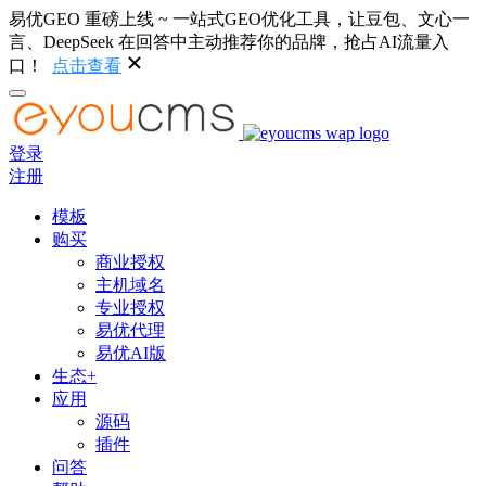
易优GEO 重磅上线 ~ 一站式GEO优化工具，让豆包、文心一
言、DeepSeek 在回答中主动推荐你的品牌，抢占AI流量入
口！
点击查看
登录
注册
模板
购买
商业授权
主机域名
专业授权
易优代理
易优AI版
生态+
应用
源码
插件
问答