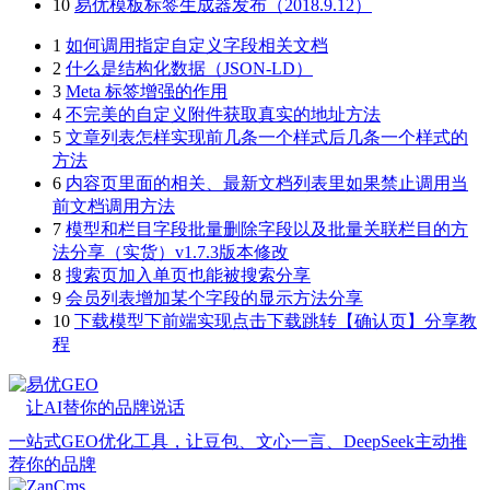
10
易优模板标签生成器发布（2018.9.12）
1
如何调用指定自定义字段相关文档
2
什么是结构化数据（JSON-LD）
3
Meta 标签增强的作用
4
不完美的自定义附件获取真实的地址方法
5
文章列表怎样实现前几条一个样式后几条一个样式的
方法
6
内容页里面的相关、最新文档列表里如果禁止调用当
前文档调用方法
7
模型和栏目字段批量删除字段以及批量关联栏目的方
法分享（实货）v1.7.3版本修改
8
搜索页加入单页也能被搜索分享
9
会员列表增加某个字段的显示方法分享
10
下载模型下前端实现点击下载跳转【确认页】分享教
程
易优GEO
让AI替你的品牌说话
一站式GEO优化工具，让豆包、文心一言、DeepSeek主动推
荐你的品牌
ZanCms