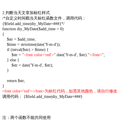
2.判断当天文章加标红样式
/*自定义时间戳当天标红函数文件，调用代码：
{$field.add_time|diy_MyDate=###}*/
function diy_MyDate($add_time = 0)
{
$str = $add_time;
$time = strtotime(date('Y-m-d'));
if (intval($str) > $time) {
$str = "
<font color='red'>
".date('Y-m-d', $str)."
</font>
";
} else {
$str = date('Y-m-d', $str);
}
return $str;
}
<font color='red'>
</font>为标红代码，如需其他颜色，请自行修改
调用代码： {$field.add_time|diy_MyDate=###}
注：两个函数不能共同使用