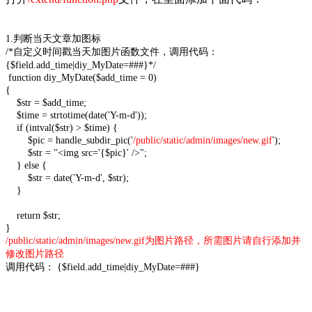
1.判断当天文章加图标
/*自定义时间戳当天加图片函数文件，调用代码：
{$field.add_time|diy_MyDate=###}*/
function diy_MyDate($add_time = 0)
{
$str = $add_time;
$time = strtotime(date('Y-m-d'));
if (intval($str) > $time) {
$pic = handle_subdir_pic('
/public/static/admin/images/new.gif
');
$str = "<img src='{$pic}' />";
} else {
$str = date('Y-m-d', $str);
}
return $str;
}
/public/static/admin/images/new.gif为图片路径，所需图片请自行添加并
修改图片路径
调用代码： {$field.add_time|diy_MyDate=###}