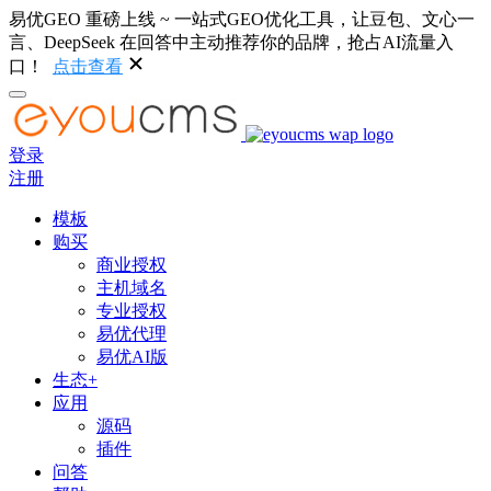
易优GEO 重磅上线 ~ 一站式GEO优化工具，让豆包、文心一
言、DeepSeek 在回答中主动推荐你的品牌，抢占AI流量入
口！
点击查看
登录
注册
模板
购买
商业授权
主机域名
专业授权
易优代理
易优AI版
生态+
应用
源码
插件
问答