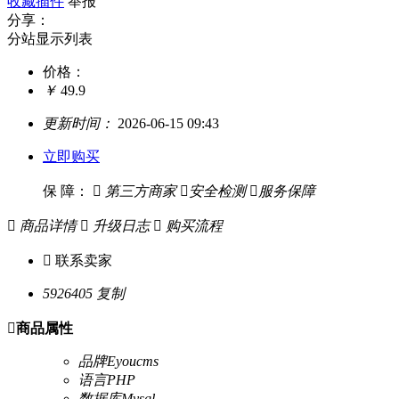
收藏插件
举报
分享：
分站显示列表
价格：
￥
49.9
更新时间：
2026-06-15 09:43
立即购买
保 障：

第三方商家

安全检测

服务保障

商品详情

升级日志

购买流程

联系卖家
5926405
复制

商品属性
品牌
Eyoucms
语言
PHP
数据库
Mysql