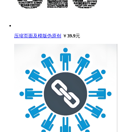
压缩页面及模版伪原创
￥
39.9
元