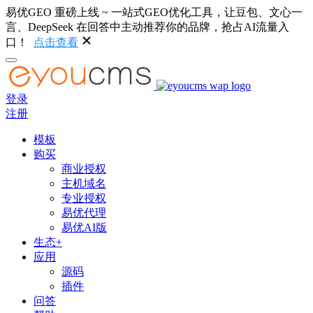
易优GEO 重磅上线 ~ 一站式GEO优化工具，让豆包、文心一
言、DeepSeek 在回答中主动推荐你的品牌，抢占AI流量入
口！
点击查看
登录
注册
模板
购买
商业授权
主机域名
专业授权
易优代理
易优AI版
生态+
应用
源码
插件
问答