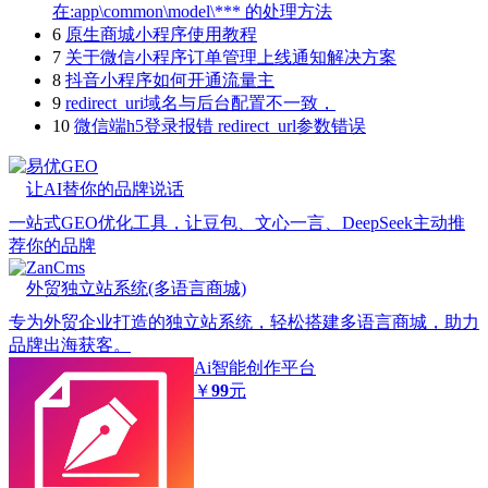
在:app\common\model\*** 的处理方法
6
原生商城小程序使用教程
7
关于微信小程序订单管理上线通知解决方案
8
抖音小程序如何开通流量主
9
redirect_uri域名与后台配置不一致，
10
微信端h5登录报错 redirect_url参数错误
易优GEO
让AI替你的品牌说话
一站式GEO优化工具，让豆包、文心一言、DeepSeek主动推
荐你的品牌
ZanCms
外贸独立站系统(多语言商城)
专为外贸企业打造的独立站系统，轻松搭建多语言商城，助力
品牌出海获客。
Ai智能创作平台
￥
99
元