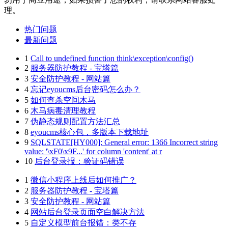
理。
热门问题
最新问题
1
Call to undefined function think\exception\config()
2
服务器防护教程 - 宝塔篇
3
安全防护教程 - 网站篇
4
忘记eyoucms后台密码怎么办？
5
如何查杀空间木马
6
木马病毒清理教程
7
伪静态规则配置方法汇总
8
eyoucms核心包，多版本下载地址
9
SQLSTATE[HY000]: General error: 1366 Incorrect string
value: '\xF0\x9F...' for column 'content' at r
10
后台登录报：验证码错误
1
微信小程序上线后如何推广？
2
服务器防护教程 - 宝塔篇
3
安全防护教程 - 网站篇
4
网站后台登录页面空白解决方法
5
自定义模型前台报错：类不存