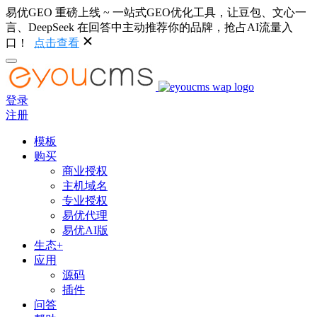
易优GEO 重磅上线 ~ 一站式GEO优化工具，让豆包、文心一
言、DeepSeek 在回答中主动推荐你的品牌，抢占AI流量入
口！
点击查看
登录
注册
模板
购买
商业授权
主机域名
专业授权
易优代理
易优AI版
生态+
应用
源码
插件
问答