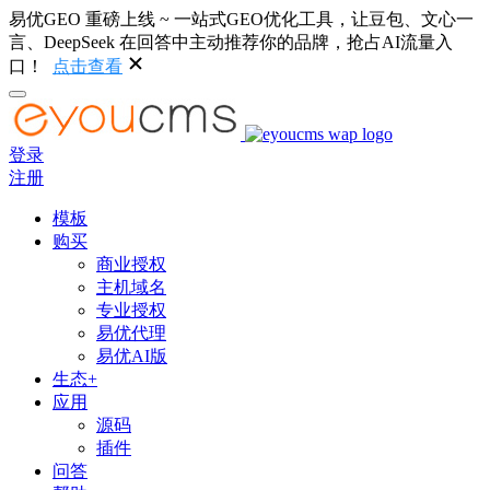
易优GEO 重磅上线 ~ 一站式GEO优化工具，让豆包、文心一
言、DeepSeek 在回答中主动推荐你的品牌，抢占AI流量入
口！
点击查看
登录
注册
模板
购买
商业授权
主机域名
专业授权
易优代理
易优AI版
生态+
应用
源码
插件
问答