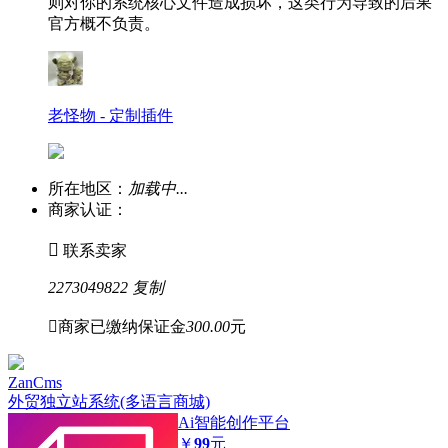
则对你的系统核心文件造成损坏，这类行为导致的后果
官方概不负责。
老怪物 - 定制插件
所在地区：
加载中...
商家认证：

联系卖家
2273049822
复制

商家已缴纳保证金
300.00
元
ZanCms
外贸独立站系统(多语言商城)
Ai智能创作平台
￥
99
元