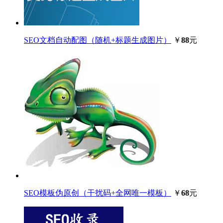
SEO文档自动配图（随机+标题生成图片）
￥
88
元
SEO模板伪原创（干扰码+全网唯一模板）
￥
68
元