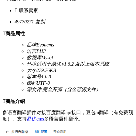

联系卖家
49770271
复制

商品属性
品牌
Eyoucms
语言
PHP
数据库
Mysql
环境
适用于易优 v1.6.2 及以上版本系统
大小
279.76KB
版本号
1.0.0
编码
UTF-8
源文件
完全开源（含全部源文件）

商品介绍
多语言翻译插件对接百度翻译api接口，豆包ai翻译（有免费额
度）、支持
易优cms
多语言语种翻译。