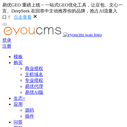
易优GEO 重磅上线 ~ 一站式GEO优化工具，让豆包、文心一
言、DeepSeek 在回答中主动推荐你的品牌，抢占AI流量入
口！
点击查看
登录
注册
模板
购买
商业授权
主机域名
专业授权
易优代理
易优AI版
生态+
应用
源码
插件
问答