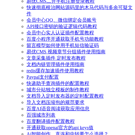
易优CMS二开手机注册登录教程
快速彻底根治网站源码里的木马代码与多余可疑文
件
会员中心QQ、微信绑定会员账号
API接口密钥的验证逻辑代码教程
会员中心实人认证插件配置教程
百度小程序开通获取手机号功能教程
留言模型如何使用手机短信验证码
易优CMS 视频章节分组插件使用指南
文章采集插件 定时发布教程
文档内链管理插件使用指南
redis缓存加速插件使用教程
Paypal支付配置
快递助手查询插件的配置教程
城市分站独立模板的制作教程
文档导入定时发布器的定时配置教程
导入文档压缩包的规范要求
百度AI语音阅读获取应用信息
百强城市列表
百度翻译插件配置教程
开通获取openai官方的api keys值
Ai智能创作，直连和中转要怎么选择？