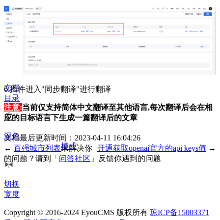
文档
6.插件进入"同步翻译"进行翻译
目录
注意:
当前仅支持简体中文翻译至其他语言,每次翻译后会在相
应的目标语言下生成一篇翻译后的文章
深色
文档最后更新时间：2023-04-11 16:04:26
模式
←
百强城市列表
未解决你
开通获取openai官方的api keys值
→
的问题？请到「
问答社区
」反馈你遇到的问题
切换
宽度
Copyright © 2016-2024 EyouCMS 版权所有
琼ICP备15003371