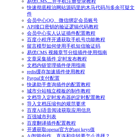
易优CMS二开手机注册登录教程
快速彻底根治网站源码里的木马代码与多余可疑文
件
会员中心QQ、微信绑定会员账号
API接口密钥的验证逻辑代码教程
会员中心实人认证插件配置教程
百度小程序开通获取手机号功能教程
留言模型如何使用手机短信验证码
易优CMS 视频章节分组插件使用指南
文章采集插件 定时发布教程
文档内链管理插件使用指南
redis缓存加速插件使用教程
Paypal支付配置
快递助手查询插件的配置教程
城市分站独立模板的制作教程
文档导入定时发布器的定时配置教程
导入文档压缩包的规范要求
百度AI语音阅读获取应用信息
百强城市列表
百度翻译插件配置教程
开通获取openai官方的api keys值
Ai智能创作，直连和中转要怎么选择？